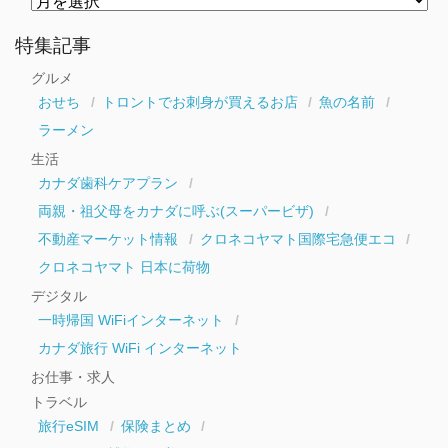
別
ア
ー
特集記事
カ
イ
グルメ
ブ
おせち
トロントでお刺身が買えるお店
魚の名前
ラーメン
生活
カナダ歯科ケアプラン
両親・祖父母をカナダに呼ぶ(スーパービザ)
不動産マーケット情報
クロネコヤマト国際宅急便エコ
クロネコヤマト 日本に荷物
デジタル
一時帰国 WiFiインターネット
カナダ旅行 WiFi インターネット
お仕事・求人
トラベル
旅行eSIM
保険まとめ