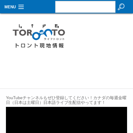
MENU
お知らせ
生活情報
その他
特集
イベントカレンダー
About Us
YouTubeチャンネルもぜひ登録してください！カナダの毎週金曜
Contact
日（日本は土曜日）日本語ライブ生配信やってます！