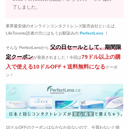
了しました。
業界最安値のオンラインコンタクトレンズ販売会社といえば、
LifeToronto読者の方にはもうお馴染みの
PerfectLens
！
父の日セールとして、期間限
そんな PerfectLensから
定クーポン
79ドル以上の購
が発表されました！今回は
入で使える10ドルOFF＋送料無料になる
クーポ
ン！
10ドルOFFのクーポンはなかなか出ないので、今買わないと損