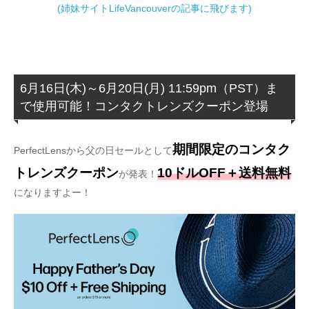
(姉妹サイトLifeVancouverの記事に飛びます)
6月16日(木)～6月20日(月) 11:59pm（PST）ま
で使用可能！コンタクトレンズクーポン登場
期間限定のコンタク
PerfectLensから父の日セールとして
トレンズクーポン
10ドルOFF＋送料無料
が発表！
になりますよー！