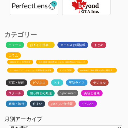
カテゴリー
ニュース
お！イイ仕事！
セール＆お得情報
まとめ
コラム
JSSのトロント生活相談室
カナダ政府公認移民コンサルタント白石有紀のビザニュース
メープルエデュケーションのカナダ留学お役立ち情報
トロント不動産
Ayudanteの「GA4: 基本から学ぶ最新分析」
写真・動画
ビジネス
ヒト
英語ライフ
デジタル
スクール
知っ得まめ知識
Sponsored
美容と健康
観光・旅行
住まい
おいしい食情報
イベント
月別アーカイブ
月