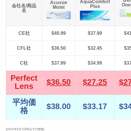
Bio
AquaComfort
Acuvue
One
会社名/商品
Plus
Moist
名
CE社
$40.99
$37.99
$4
CFL社
$36.50
$32.45
$3
C社
$37.99
$34.99
$3
Perfect
$36.50
$27.25
$2
Lens
平均価
$38.00
$33.17
$3
格
(2022年6月7日時点での情報)