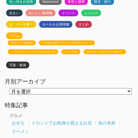
知っ得まめ知識
Sponsored
美容と健康
観光・旅行
住まい
おいしい食情報
イベント
ニュース
お！イイ仕事！
セール＆お得情報
まとめ
コラム
JSSのトロント生活相談室
カナダ政府公認移民コンサルタント白石有紀のビザニュース
メープルエデュケーションのカナダ留学お役立ち情報
トロント不動産
Ayudanteの「GA4: 基本から学ぶ最新分析」
写真・動画
月別アーカイブ
月
別
ア
ー
特集記事
カ
イ
グルメ
ブ
おせち
トロントでお刺身が買えるお店
魚の名前
ラーメン