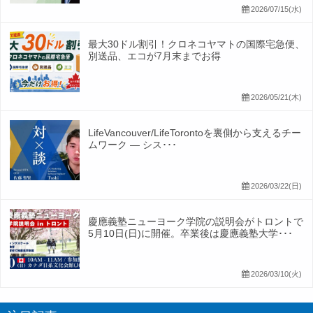
2026/07/15(水)
最大30ドル割引！クロネコヤマトの国際宅急便、
別送品、エコが7月末までお得
2026/05/21(木)
LifeVancouver/LifeTorontoを裏側から支えるチー
ムワーク ― シス･･･
2026/03/22(日)
慶應義塾ニューヨーク学院の説明会がトロントで
5月10日(日)に開催。卒業後は慶應義塾大学･･･
2026/03/10(火)