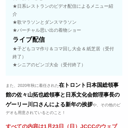
★日系レストランのビデオ配信によるメニュー紹
介
★歌マラソンとダンスマラソン
★バーチャル思い出の着物ショー
ライブ配信
★子どもコマ作り＆コマ回し大会 & 紙芝居（受付
終了）
★シニアのビンゴ大会（受付終了）
在トロント日本国総領事
また、2020年秋に着任された
館の佐々山拓也総領事と日系文化会館理事長の
ゲーリー川口さんによる新年の挨拶
や、その他のビ
デオも用意されているとのこと！
すべての内容は1月23日（日）JCCCのウェブ