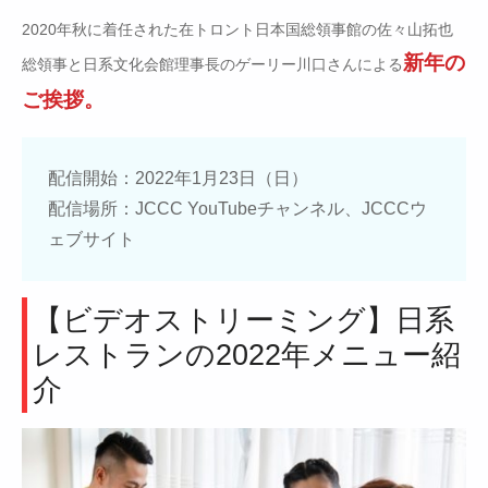
2020年秋に着任された在トロント日本国総領事館の佐々山拓也
新年の
総領事と日系文化会館理事長のゲーリー川口さんによる
ご挨拶。
配信開始：2022年1月23日（日）
配信場所：JCCC YouTubeチャンネル、JCCCウ
ェブサイト
【ビデオストリーミング】日系
レストランの2022年メニュー紹
介