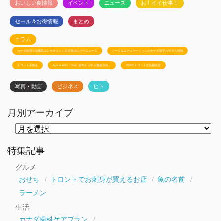
おいしい食情報
イベント
ニュース
お！イイ仕事！
セール＆お得情報
まとめ
コラム
カナダ政府公認移民コンサルタント白石有紀のビザニュース
メープルエデュケーションのカナダ留学お役立ち情報
トロント不動産
Ayudanteの「GA4: 基本から学ぶ最新分析」
JSSのトロント生活相談室
写真・動画
ビジネス
ヒト
月別アーカイブ
月
別
ア
ー
特集記事
カ
イ
グルメ
ブ
おせち
トロントでお刺身が買えるお店
魚の名前
ラーメン
生活
カナダ歯科ケアプラン