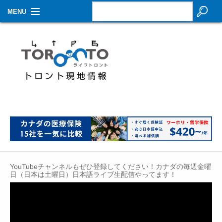
MENU
お知らせ
生活情報
その他
特集
イベントカレンダー
About Us
YouTubeチャンネルもぜひ登録してください！カナダの毎週金曜
Contact
日（日本は土曜日）日本語ライブ生配信やってます！