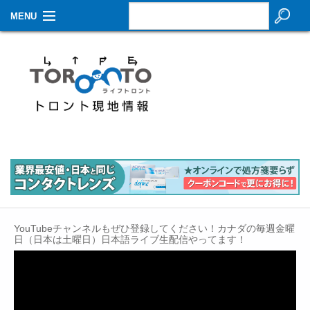
MENU
お知らせ
生活情報
その他
特集
イベントカレンダー
About Us
YouTubeチャンネルもぜひ登録してください！カナダの毎週金曜
Contact
日（日本は土曜日）日本語ライブ生配信やってます！