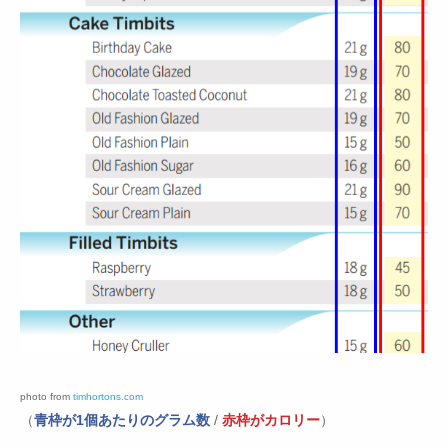
photo from
timhortons.com
（
青枠が1個あたりのグラム数
/
赤枠がカロリー
）