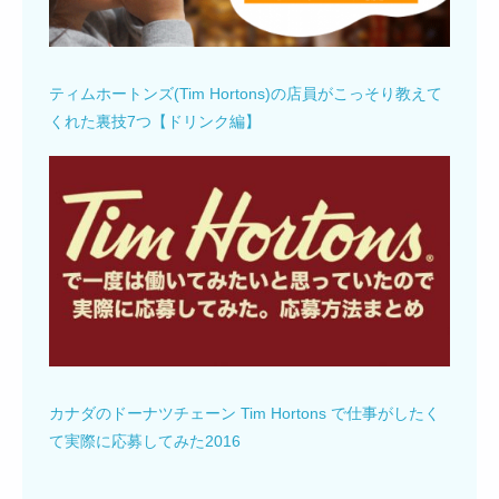
ティムホートンズ(Tim Hortons)の店員がこっそり教えて
くれた裏技7つ【ドリンク編】
カナダのドーナツチェーン Tim Hortons で仕事がしたく
て実際に応募してみた2016