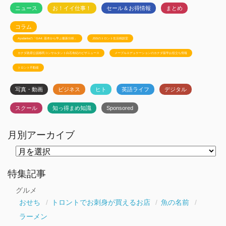
ニュース
お！イイ仕事！
セール＆お得情報
まとめ
コラム
Ayudanteの「GA4: 基本から学ぶ最新分析」
JSSのトロント生活相談室
カナダ政府公認移民コンサルタント白石有紀のビザニュース
メープルエデュケーションのカナダ留学お役立ち情報
トロント不動産
写真・動画
ビジネス
ヒト
英語ライフ
デジタル
スクール
知っ得まめ知識
Sponsored
月別アーカイブ
月
別
ア
ー
特集記事
カ
イ
グルメ
ブ
おせち
トロントでお刺身が買えるお店
魚の名前
ラーメン