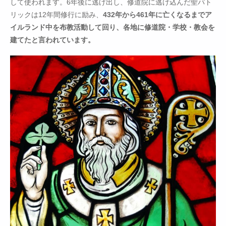
して使われます。6年後に逃げ出し、修道院に逃げ込んだ聖パト
リックは12年間修行に励み、
432年から461年に亡くなるまでア
イルランド中を布教活動して回り、各地に修道院・学校・教会を
建てたと言われています。