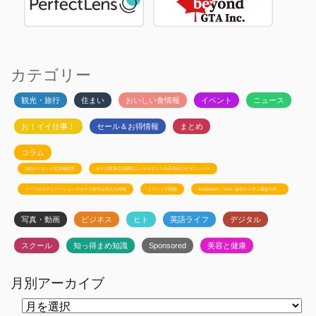
カテゴリー
観光・旅行
住まい
おいしい食情報
イベント
ニュース
お！イイ仕事！
セール＆お得情報
まとめ
コラム
JSSのトロント生活相談室
カナダ政府公認移民コンサルタント白石有紀のビザニュース
メープルエデュケーションのカナダ留学お役立ち情報
トロント不動産
Ayudanteの「GA4: 基本から学ぶ最新分析」
写真・動画
ビジネス
ヒト
英語ライフ
デジタル
スクール
知っ得まめ知識
Sponsored
美容と健康
月別アーカイブ
月
別