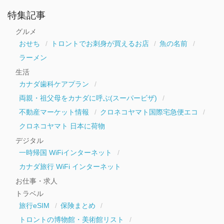
ア
ー
特集記事
カ
イ
グルメ
ブ
おせち
トロントでお刺身が買えるお店
魚の名前
ラーメン
生活
カナダ歯科ケアプラン
両親・祖父母をカナダに呼ぶ(スーパービザ)
不動産マーケット情報
クロネコヤマト国際宅急便エコ
クロネコヤマト 日本に荷物
デジタル
一時帰国 WiFiインターネット
カナダ旅行 WiFi インターネット
お仕事・求人
トラベル
旅行eSIM
保険まとめ
トロントの博物館・美術館リスト