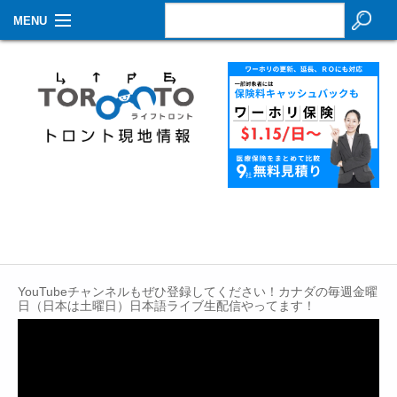
MENU
お知らせ
生活情報
その他
特集
イベントカレンダー
About Us
YouTubeチャンネルもぜひ登録してください！カナダの毎週金曜
Contact
日（日本は土曜日）日本語ライブ生配信やってます！