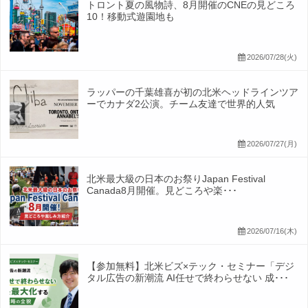
トロント夏の風物詩、8月開催のCNEの見どころ
10！移動式遊園地も
2026/07/28(火)
ラッパーの千葉雄喜が初の北米ヘッドラインツア
ーでカナダ2公演。チーム友達で世界的人気
2026/07/27(月)
北米最大級の日本のお祭りJapan Festival
Canada8月開催。見どころや楽･･･
2026/07/16(木)
【参加無料】北米ビズ×テック・セミナー「デジ
タル広告の新潮流 AI任せで終わらせない 成･･･