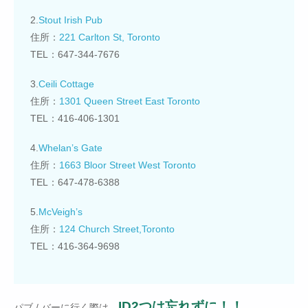
2.
Stout Irish Pub
住所：
221 Carlton St, Toronto
TEL：647-344-7676
3.
Ceili Cottage
住所：
1301 Queen Street East Toronto
TEL：416-406-1301
4.
Whelan’s Gate
住所：
1663 Bloor Street West Toronto
TEL：647-478-6388
5.
McVeigh’s
住所：
124 Church Street,Toronto
TEL：416-364-9698
ID2つは忘れずに！！
パブ / バーに行く際は、