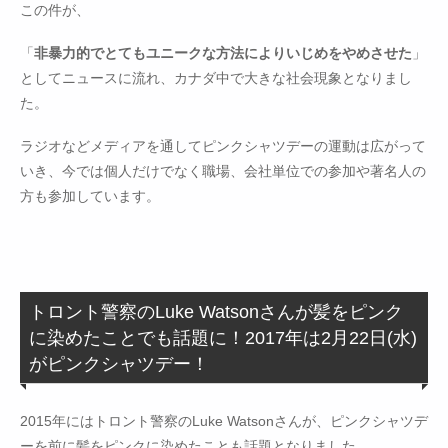
この件が、
「
非暴力的でとてもユニークな方法によりいじめをやめさせた
」
としてニュースに流れ、カナダ中で大きな社会現象となりまし
た。
ラジオなどメディアを通してピンクシャツデーの運動は広がって
いき、今では個人だけでなく職場、会社単位での参加や著名人の
方も参加しています。
トロント警察のLuke Watsonさんが髪をピンク
に染めたことでも話題に！2017年は2月22日(水)
がピンクシャツデー！
2015年にはトロント警察のLuke Watsonさんが、ピンクシャツデ
ーを前に髪をピンクに染めたことも話題となりました。