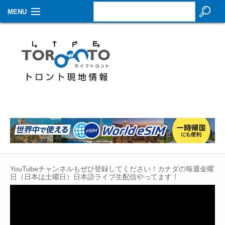
MENU
お知らせ
生活情報
その他
特集
イベントカレンダー
About Us
YouTubeチャンネルもぜひ登録してください！カナダの毎週金曜
Contact
日（日本は土曜日）日本語ライブ生配信やってます！