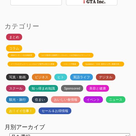
カテゴリー
まとめ
コラム
JSSのトロント生活相談室
カナダ政府公認移民コンサルタント白石有紀のビザニュース
メープルエデュケーションのカナダ留学お役立ち情報
トロント不動産
Ayudanteの「GA4: 基本から学ぶ最新分析」
写真・動画
ビジネス
ヒト
英語ライフ
デジタル
スクール
知っ得まめ知識
Sponsored
美容と健康
観光・旅行
住まい
おいしい食情報
イベント
ニュース
お！イイ仕事！
セール＆お得情報
月別アーカイブ
月