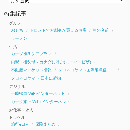
別
ア
ー
特集記事
カ
イ
グルメ
ブ
おせち
トロントでお刺身が買えるお店
魚の名前
ラーメン
生活
カナダ歯科ケアプラン
両親・祖父母をカナダに呼ぶ(スーパービザ)
不動産マーケット情報
クロネコヤマト国際宅急便エコ
クロネコヤマト 日本に荷物
デジタル
一時帰国 WiFiインターネット
カナダ旅行 WiFi インターネット
お仕事・求人
トラベル
旅行eSIM
保険まとめ