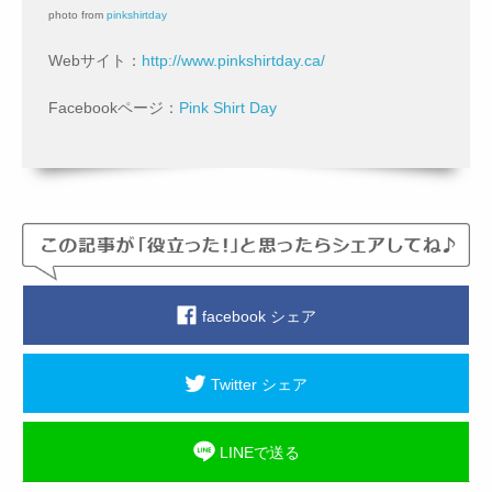
photo from
pinkshirtday
Webサイト：
http://www.pinkshirtday.ca/
Facebookページ：
Pink Shirt Day
facebook シェア
Twitter シェア
LINEで送る