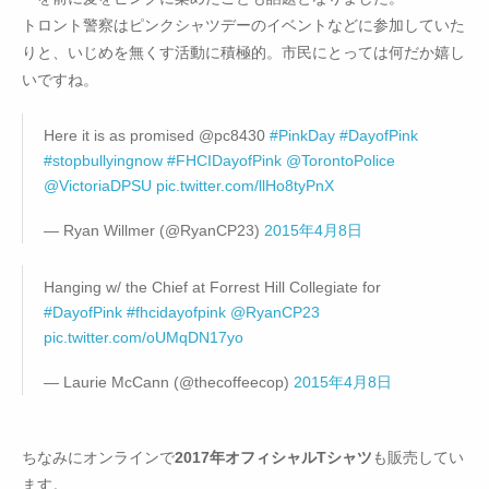
トロント警察はピンクシャツデーのイベントなどに参加していた
りと、いじめを無くす活動に積極的。市民にとっては何だか嬉し
いですね。
Here it is as promised @pc8430
#PinkDay
#DayofPink
#stopbullyingnow
#FHCIDayofPink
@TorontoPolice
@VictoriaDPSU
pic.twitter.com/llHo8tyPnX
— Ryan Willmer (@RyanCP23)
2015年4月8日
Hanging w/ the Chief at Forrest Hill Collegiate for
#DayofPink
#fhcidayofpink
@RyanCP23
pic.twitter.com/oUMqDN17yo
— Laurie McCann (@thecoffeecop)
2015年4月8日
ちなみにオンラインで
2017年オフィシャルTシャツ
も販売してい
ます。