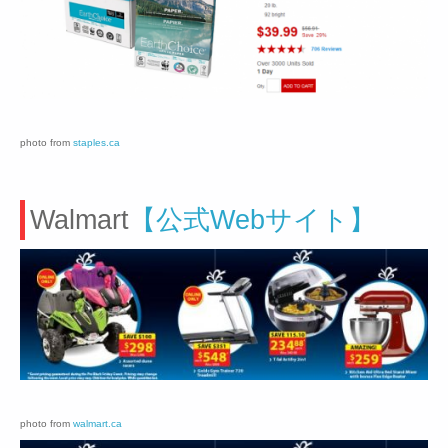
photo from
staples.ca
Walmart
【公式Webサイト】
photo from
walmart.ca