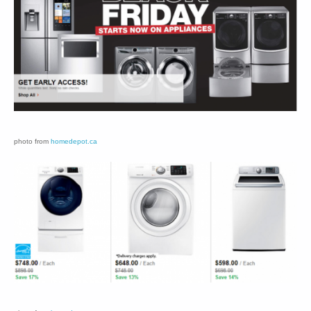
photo from
homedepot.ca