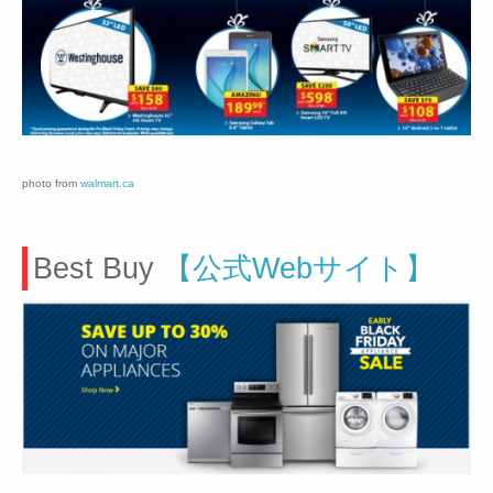
photo from
walmart.ca
Best Buy
【公式Webサイト】