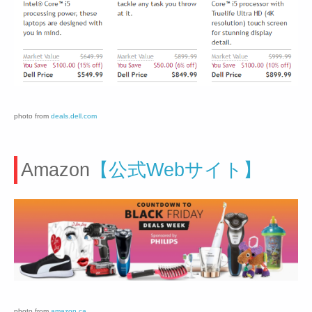
photo from
deals.dell.com
Amazon
【公式Webサイト】
photo from
amazon.ca