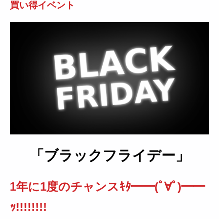
買い得イベント
「ブラックフライデー」
1年に1度のチャンスｷﾀ━━(ﾟ∀ﾟ)━━
ｯ!!!!!!!!