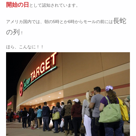
開始の日
として認知されています。
長蛇
アメリカ国内では、朝の5時とか6時からモールの前には
の列
！
ほら、こんなに！！