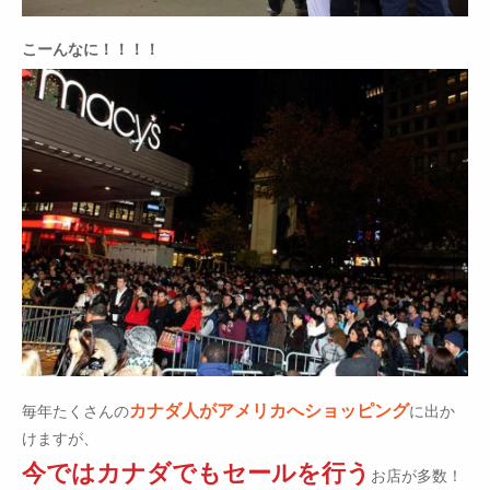
こーんなに！！！！
カナダ人がアメリカへショッピング
毎年たくさんの
に出か
けますが、
今ではカナダでもセールを行う
お店が多数！