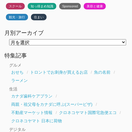
スクール
知っ得まめ知識
Sponsored
美容と健康
観光・旅行
住まい
月別アーカイブ
月
別
ア
ー
特集記事
カ
イ
グルメ
ブ
おせち
トロントでお刺身が買えるお店
魚の名前
ラーメン
生活
カナダ歯科ケアプラン
両親・祖父母をカナダに呼ぶ(スーパービザ)
不動産マーケット情報
クロネコヤマト国際宅急便エコ
クロネコヤマト 日本に荷物
デジタル