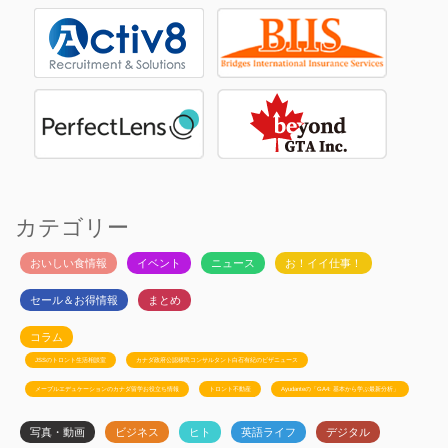
カテゴリー
おいしい食情報
イベント
ニュース
お！イイ仕事！
セール＆お得情報
まとめ
コラム
JSSのトロント生活相談室
カナダ政府公認移民コンサルタント白石有紀のビザニュース
メープルエデュケーションのカナダ留学お役立ち情報
トロント不動産
Ayudanteの「GA4: 基本から学ぶ最新分析」
写真・動画
ビジネス
ヒト
英語ライフ
デジタル