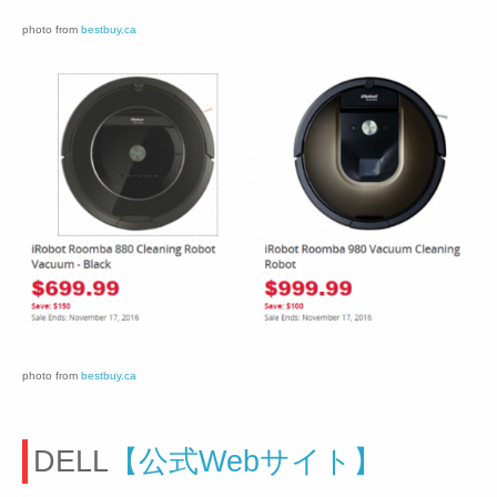
photo from
bestbuy.ca
photo from
bestbuy.ca
DELL
【公式Webサイト】