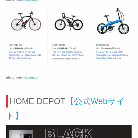
photo from
amazon.ca
HOME DEPOT
【公式Webサイ
ト】