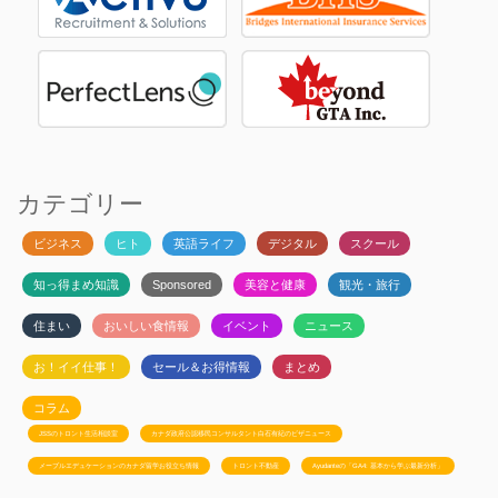
カテゴリー
ビジネス
ヒト
英語ライフ
デジタル
スクール
知っ得まめ知識
Sponsored
美容と健康
観光・旅行
住まい
おいしい食情報
イベント
ニュース
お！イイ仕事！
セール＆お得情報
まとめ
コラム
JSSのトロント生活相談室
カナダ政府公認移民コンサルタント白石有紀のビザニュース
メープルエデュケーションのカナダ留学お役立ち情報
トロント不動産
Ayudanteの「GA4: 基本から学ぶ最新分析」