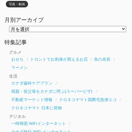
写真・動画
月別アーカイブ
月
別
ア
ー
特集記事
カ
イ
グルメ
ブ
おせち
トロントでお刺身が買えるお店
魚の名前
ラーメン
生活
カナダ歯科ケアプラン
両親・祖父母をカナダに呼ぶ(スーパービザ)
不動産マーケット情報
クロネコヤマト国際宅急便エコ
クロネコヤマト 日本に荷物
デジタル
一時帰国 WiFiインターネット
カナダ旅行 WiFi インターネット