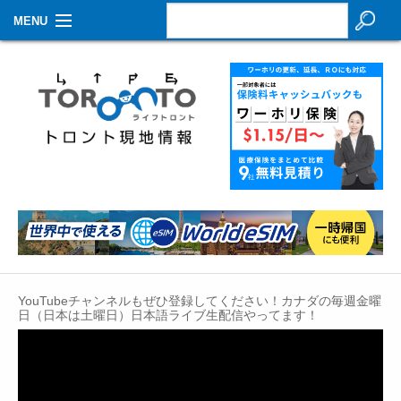
MENU
お知らせ
生活情報
その他
特集
イベントカレンダー
About Us
YouTubeチャンネルもぜひ登録してください！カナダの毎週金曜
Contact
日（日本は土曜日）日本語ライブ生配信やってます！