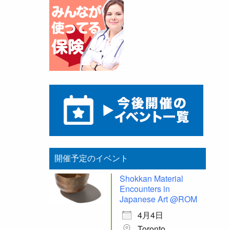
開催予定のイベント
Shokkan Material
Encounters in
Japanese Art @ROM
4月4日
Toronto