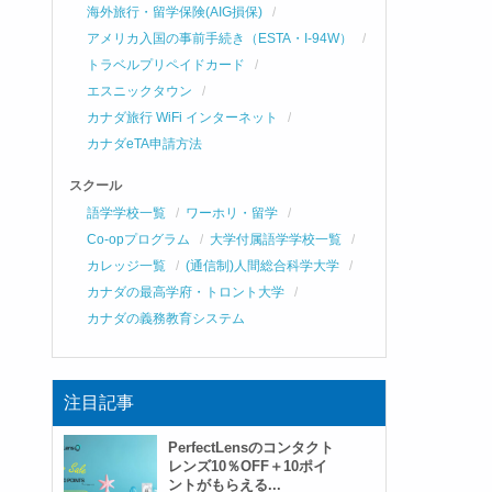
海外旅行・留学保険(AIG損保)
アメリカ入国の事前手続き（ESTA・I-94W）
トラベルプリペイドカード
エスニックタウン
カナダ旅行 WiFi インターネット
カナダeTA申請方法
スクール
語学学校一覧
ワーホリ・留学
Co-opプログラム
大学付属語学学校一覧
カレッジ一覧
(通信制)人間総合科学大学
カナダの最高学府・トロント大学
カナダの義務教育システム
注目記事
PerfectLensのコンタクト
レンズ10％OFF＋10ポイ
ントがもらえる...