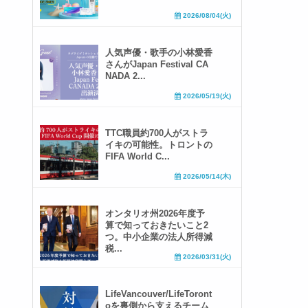
2026/08/04(火)
人気声優・歌手の小林愛香
さんがJapan Festival CA
NADA 2...
2026/05/19(火)
TTC職員約700人がストラ
イキの可能性。トロントの
FIFA World C...
2026/05/14(木)
オンタリオ州2026年度予
算で知っておきたいこと2
つ。中小企業の法人所得減
税...
2026/03/31(火)
LifeVancouver/LifeToront
oを裏側から支えるチーム