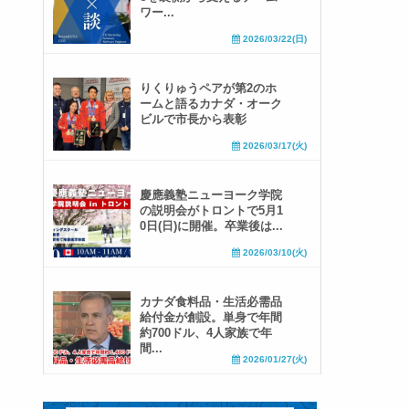
ワー...
2026/03/22(日)
りくりゅうペアが第2のホ
ームと語るカナダ・オーク
ビルで市長から表彰
2026/03/17(火)
慶應義塾ニューヨーク学院
の説明会がトロントで5月1
0日(日)に開催。卒業後は...
2026/03/10(火)
カナダ食料品・生活必需品
給付金が創設。単身で年間
約700ドル、4人家族で年
間...
2026/01/27(火)