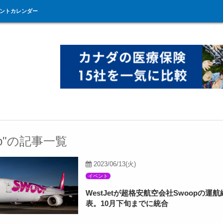
ントカレンダー
op"の記事一覧
2023/06/13(火)
イベント
WestJetが超格安航空会社Swoopの運
表。10月下旬までに統合