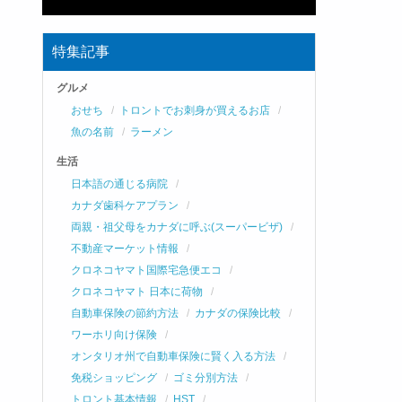
特集記事
グルメ
おせち
トロントでお刺身が買えるお店
魚の名前
ラーメン
生活
日本語の通じる病院
カナダ歯科ケアプラン
両親・祖父母をカナダに呼ぶ(スーパービザ)
不動産マーケット情報
クロネコヤマト国際宅急便エコ
クロネコヤマト 日本に荷物
自動車保険の節約方法
カナダの保険比較
ワーホリ向け保険
オンタリオ州で自動車保険に賢く入る方法
免税ショッピング
ゴミ分別方法
トロント基本情報
HST