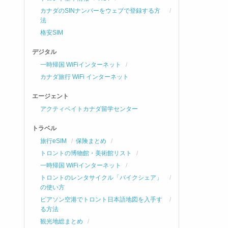
カナダのSINナンバーをウェブで登録する方
法
格安SIM
デジタル
一時帰国 WiFiインターネット
カナダ旅行 WiFi インターネット
エージェント
アクティベイトカナダ留学センター
トラベル
旅行eSIM
保険まとめ
トロントの博物館・美術館リスト
一時帰国 WiFiインターネット
トロントのレンタサイクル「バイクシェア」
の使い方
ピアソン空港でトロント日本語地図を入手す
る方法
観光地総まとめ