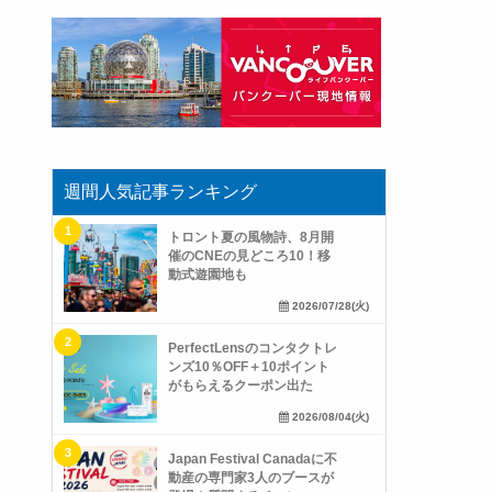
週間人気記事ランキング
トロント夏の風物詩、8月開
催のCNEの見どころ10！移
動式遊園地も
2026/07/28(火)
PerfectLensのコンタクトレ
ンズ10％OFF＋10ポイント
がもらえるクーポン出た
2026/08/04(火)
Japan Festival Canadaに不
動産の専門家3人のブースが