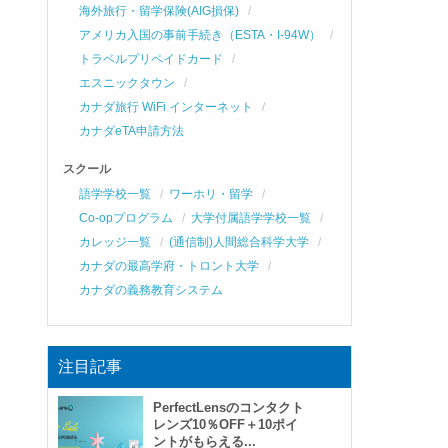
海外旅行・留学保険(AIG損保)
アメリカ入国の事前手続き（ESTA・I-94W）
トラベルプリペイドカード
エスニックタウン
カナダ旅行 WiFi インターネット
カナダeTA申請方法
スクール
語学学校一覧
ワーホリ・留学
Co-opプログラム
大学付属語学学校一覧
カレッジ一覧
(通信制)人間総合科学大学
カナダの最高学府・トロント大学
カナダの義務教育システム
注目記事
PerfectLensのコンタクト
レンズ10％OFF＋10ポイ
ントがもらえる...