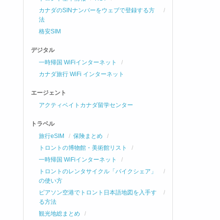
カナダのSINナンバーをウェブで登録する方
法
格安SIM
デジタル
一時帰国 WiFiインターネット
カナダ旅行 WiFi インターネット
エージェント
アクティベイトカナダ留学センター
トラベル
旅行eSIM
保険まとめ
トロントの博物館・美術館リスト
一時帰国 WiFiインターネット
トロントのレンタサイクル「バイクシェア」
の使い方
ピアソン空港でトロント日本語地図を入手す
る方法
観光地総まとめ