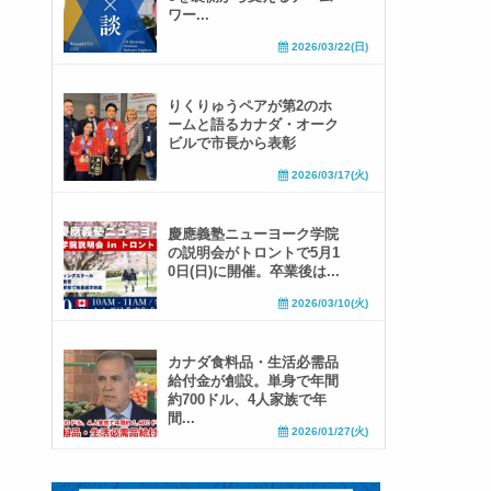
ワー...
2026/03/22(日)
りくりゅうペアが第2のホ
ームと語るカナダ・オーク
ビルで市長から表彰
2026/03/17(火)
慶應義塾ニューヨーク学院
の説明会がトロントで5月1
0日(日)に開催。卒業後は...
2026/03/10(火)
カナダ食料品・生活必需品
給付金が創設。単身で年間
約700ドル、4人家族で年
間...
2026/01/27(火)