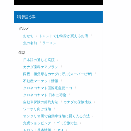
特集記事
グルメ
おせち
トロントでお刺身が買えるお店
魚の名前
ラーメン
生活
日本語の通じる病院
カナダ歯科ケアプラン
両親・祖父母をカナダに呼ぶ(スーパービザ)
不動産マーケット情報
クロネコヤマト国際宅急便エコ
クロネコヤマト 日本に荷物
自動車保険の節約方法
カナダの保険比較
ワーホリ向け保険
オンタリオ州で自動車保険に賢く入る方法
免税ショッピング
ゴミ分別方法
トロント基本情報
HST