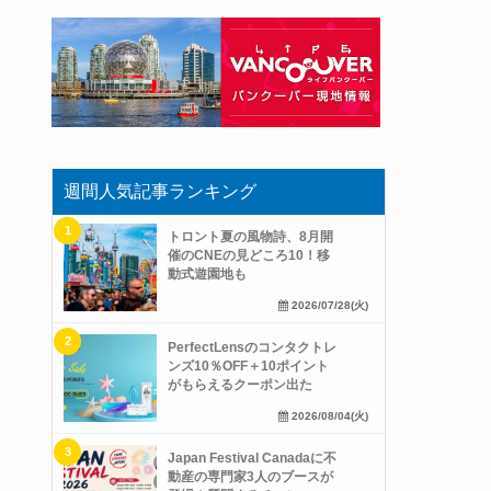
週間人気記事ランキング
トロント夏の風物詩、8月開
催のCNEの見どころ10！移
動式遊園地も
2026/07/28(火)
PerfectLensのコンタクトレ
ンズ10％OFF＋10ポイント
がもらえるクーポン出た
2026/08/04(火)
Japan Festival Canadaに不
動産の専門家3人のブースが