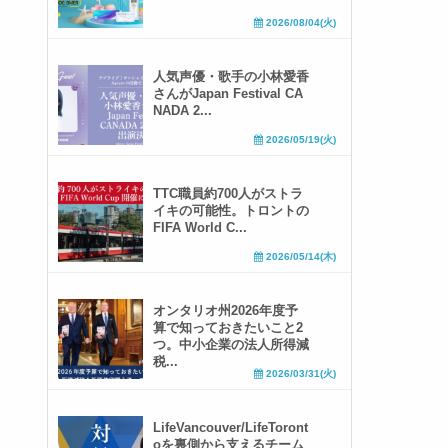
2026/08/04(火)
人気声優・歌手の小林愛香
さんがJapan Festival CA
NADA 2...
2026/05/19(火)
TTC職員約700人がストラ
イキの可能性。トロントの
FIFA World C...
2026/05/14(木)
オンタリオ州2026年度予
算で知っておきたいこと2
つ。中小企業の法人所得減
税...
2026/03/31(火)
LifeVancouver/LifeToront
oを裏側から支えるチーム