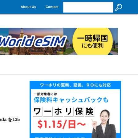
About Us
Contact
a を135