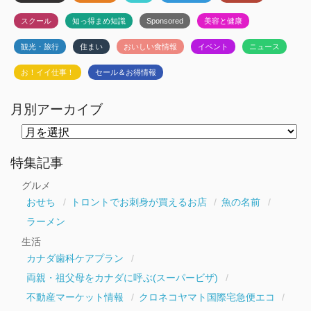
スクール
知っ得まめ知識
Sponsored
美容と健康
観光・旅行
住まい
おいしい食情報
イベント
ニュース
お！イイ仕事！
セール＆お得情報
月別アーカイブ
月
別
ア
ー
特集記事
カ
イ
グルメ
ブ
おせち
トロントでお刺身が買えるお店
魚の名前
ラーメン
生活
カナダ歯科ケアプラン
両親・祖父母をカナダに呼ぶ(スーパービザ)
不動産マーケット情報
クロネコヤマト国際宅急便エコ