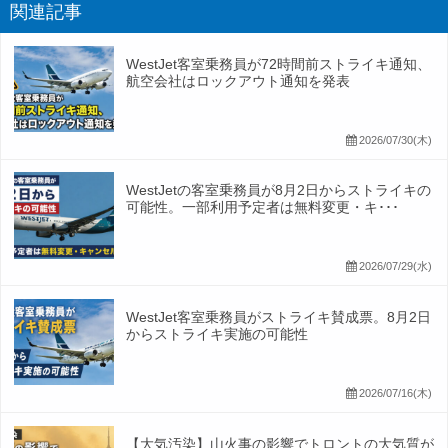
関連記事
WestJet客室乗務員が72時間前ストライキ通知、
航空会社はロックアウト通知を発表
2026/07/30(木)
WestJetの客室乗務員が8月2日からストライキの
可能性。一部利用予定者は無料変更・キ･･･
2026/07/29(水)
WestJet客室乗務員がストライキ賛成票。8月2日
からストライキ実施の可能性
2026/07/16(木)
【大気汚染】山火事の影響でトロントの大気質が