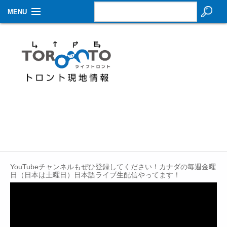
MENU
お知らせ
生活情報
その他
特集
イベントカレンダー
About Us
YouTubeチャンネルもぜひ登録してください！カナダの毎週金曜
Contact
日（日本は土曜日）日本語ライブ生配信やってます！