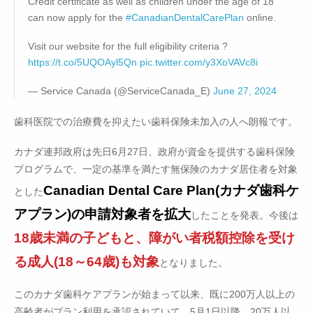
Credit certificate as well as children under the age of 18
can now apply for the
#CanadianDentalCarePlan
online.
Visit our website for the full eligibility criteria ?
https://t.co/5UQOAyl5Qn
pic.twitter.com/y3XoVAVc8i
— Service Canada (@ServiceCanada_E)
June 27, 2024
歯科医院での治療費を抑えたい歯科保険未加入の人へ朗報です。
カナダ連邦政府は先日6月27日、政府が資金を提供する歯科保険
プログラムで、一定の基準を満たす無保​​険のカナダ居住者を対象
Canadian Dental Care Plan(カナダ歯科ケ
とした
アプラン)の申請対象者を拡大
したことを発表。今後は
18歳未満の子どもと、障がい者税額控除を受け
る成人(18～64歳)も対象
となりました。
このカナダ歯科ケアプランが始まって以来、既に200万人以上の
高齢者がプラン利用を承認されていて、5月1日以降、20万人以