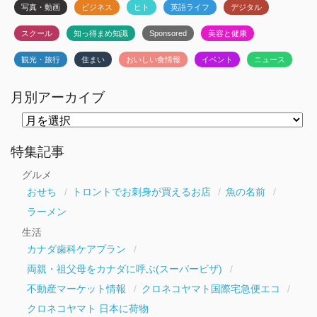
写真・動画
ビジネス
ヒト
英語ライフ
デジタル
スクール
知っ得まめ知識
Sponsored
美容と健康
観光・旅行
住まい
おいしい食情報
イベント
ニュース
月別アーカイブ
月
別
ア
ー
特集記事
カ
イ
グルメ
ブ
おせち
トロントでお刺身が買えるお店
魚の名前
ラーメン
生活
カナダ歯科ケアプラン
両親・祖父母をカナダに呼ぶ(スーパービザ)
不動産マーケット情報
クロネコヤマト国際宅急便エコ
クロネコヤマト 日本に荷物