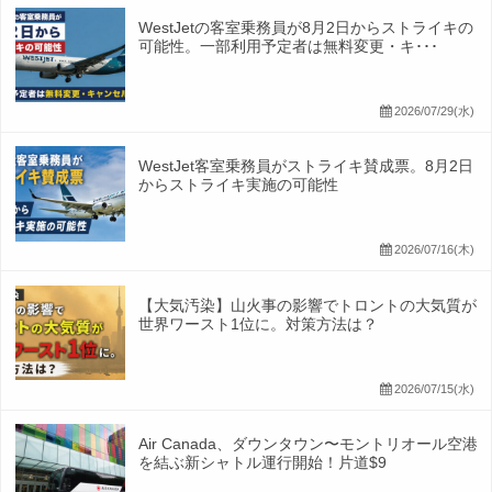
WestJetの客室乗務員が8月2日からストライキの
可能性。一部利用予定者は無料変更・キ･･･
2026/07/29(水)
WestJet客室乗務員がストライキ賛成票。8月2日
からストライキ実施の可能性
2026/07/16(木)
【大気汚染】山火事の影響でトロントの大気質が
世界ワースト1位に。対策方法は？
2026/07/15(水)
Air Canada、ダウンタウン〜モントリオール空港
を結ぶ新シャトル運行開始！片道$9