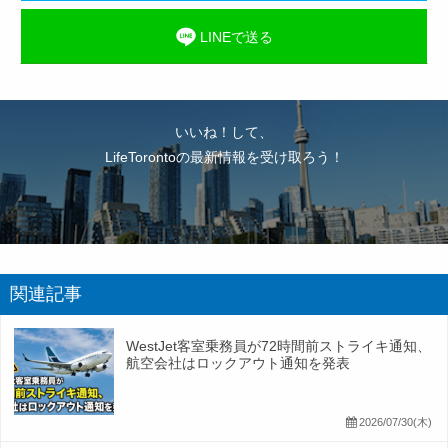
LINEで送る
いいね！して、
LifeTorontoの最新情報を受け取ろう！
関連記事
WestJet客室乗務員が72時間前ストライキ通知、
航空会社はロックアウト通知を発表
2026/07/30(木)