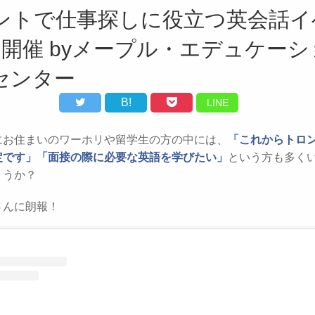
ントで仕事探しに役立つ英会話イ
月開催 byメープル・エデュケーシ
センター
B!
LINE
にお住まいのワーホリや留学生の方の中には、
「これからトロ
定です」「面接の際に必要な英語を学びたい」
という方も多く
ょうか？
さんに朗報！