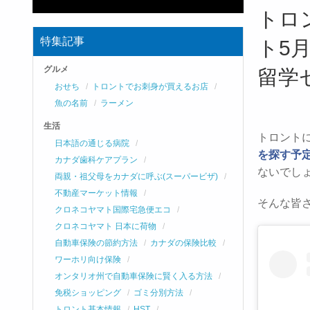
トロ
特集記事
ト5
グルメ
留学
おせち
トロントでお刺身が買えるお店
魚の名前
ラーメン
生活
トロント
日本語の通じる病院
を探す予
カナダ歯科ケアプラン
ないでし
両親・祖父母をカナダに呼ぶ(スーパービザ)
不動産マーケット情報
そんな皆
クロネコヤマト国際宅急便エコ
クロネコヤマト 日本に荷物
自動車保険の節約方法
カナダの保険比較
ワーホリ向け保険
オンタリオ州で自動車保険に賢く入る方法
免税ショッピング
ゴミ分別方法
トロント基本情報
HST