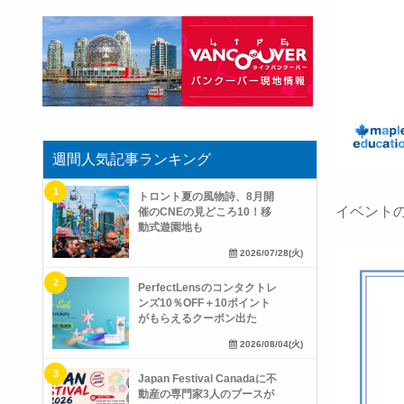
週間人気記事ランキング
トロント夏の風物詩、8月開
イベント
催のCNEの見どころ10！移
動式遊園地も
2026/07/28(火)
PerfectLensのコンタクトレ
ンズ10％OFF＋10ポイント
がもらえるクーポン出た
2026/08/04(火)
Japan Festival Canadaに不
動産の専門家3人のブースが