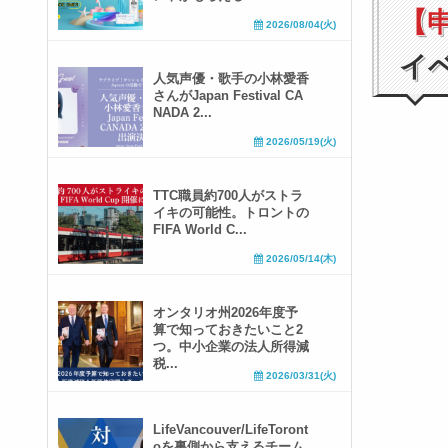
【
2026/08/04(火)
イ
人気声優・歌手の小林愛香
さんがJapan Festival CA
NADA 2...
2026/05/19(火)
TTC職員約700人がストラ
イキの可能性。トロントの
FIFA World C...
2026/05/14(木)
オンタリオ州2026年度予
算で知っておきたいこと2
つ。中小企業の法人所得減
税...
2026/03/31(火)
LifeVancouver/LifeToront
oを裏側から支えるチーム