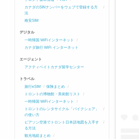
カナダのSINナンバーをウェブで登録する方
法
格安SIM
デジタル
一時帰国 WiFiインターネット
カナダ旅行 WiFi インターネット
エージェント
アクティベイトカナダ留学センター
トラベル
旅行eSIM
保険まとめ
トロントの博物館・美術館リスト
一時帰国 WiFiインターネット
トロントのレンタサイクル「バイクシェア」
の使い方
ピアソン空港でトロント日本語地図を入手す
る方法
観光地総まとめ