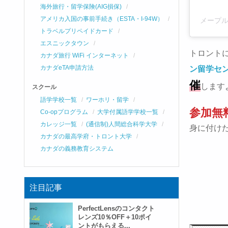
海外旅行・留学保険(AIG損保)
アメリカ入国の事前手続き（ESTA・I-94W）
メープ
トラベルプリペイドカード
エスニックタウン
トロント
カナダ旅行 WiFi インターネット
カナダeTA申請方法
ン留学セ
催
します
スクール
語学学校一覧
ワーホリ・留学
参加無
Co-opプログラム
大学付属語学学校一覧
カレッジ一覧
(通信制)人間総合科学大学
身に付け
カナダの最高学府・トロント大学
カナダの義務教育システム
注目記事
PerfectLensのコンタクト
レンズ10％OFF＋10ポイ
ントがもらえる...