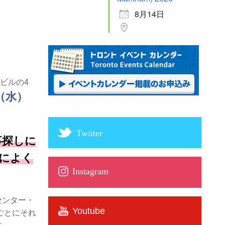
8月14日
ビルの4
（水）
Twitter
事探しに
によく
Instagram
センター・
Youtube
種ごとにそれ