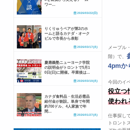
ワー...
2026/03/22(日)
りくりゅうペアが第2のホ
ームと語るカナダ・オーク
ビルで市長から表彰
メープル
2026/03/17(火)
階）で、
慶應義塾ニューヨーク学院
4pm
の説明会がトロントで5月1
0日(日)に開催。卒業後は...
2026/03/10(火)
今回のイ
役立つ
カナダ食料品・生活必需品
使われ
給付金が創設。単身で年間
約700ドル、4人家族で年
間...
2026/01/27(火)
仕事探し
トロントス