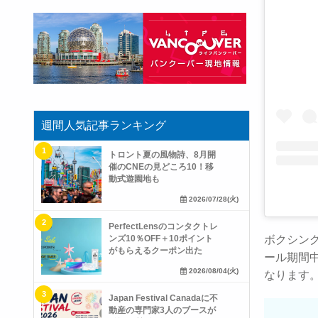
週間人気記事ランキング
トロント夏の風物詩、8月開
催のCNEの見どころ10！移
動式遊園地も
2026/07/28(火)
PerfectLensのコンタクトレ
ボクシング
ンズ10％OFF＋10ポイント
がもらえるクーポン出た
ール期間中
2026/08/04(火)
なります
Japan Festival Canadaに不
動産の専門家3人のブースが