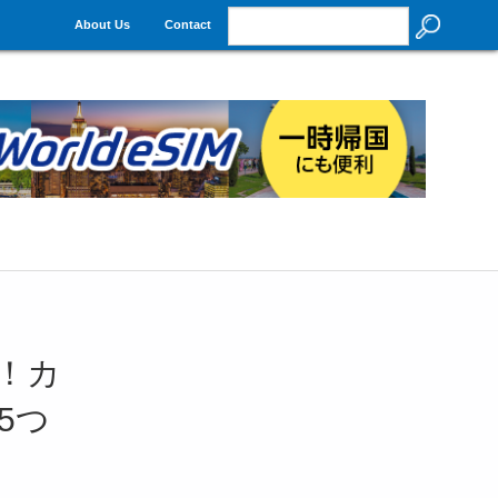
About Us
Contact
！カ
5つ