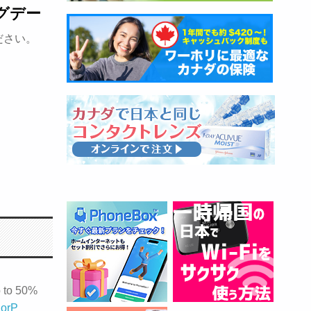
グデー
ださい。
p to 50%
RorP