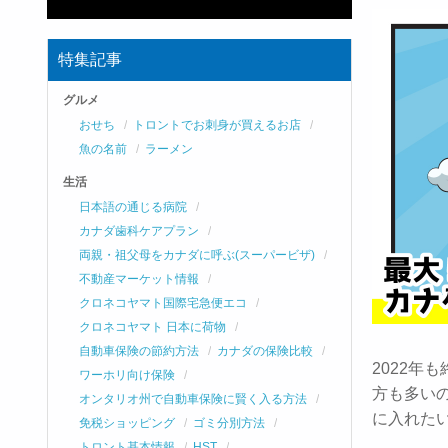
特集記事
グルメ
おせち
トロントでお刺身が買えるお店
魚の名前
ラーメン
生活
日本語の通じる病院
カナダ歯科ケアプラン
両親・祖父母をカナダに呼ぶ(スーパービザ)
不動産マーケット情報
クロネコヤマト国際宅急便エコ
クロネコヤマト 日本に荷物
自動車保険の節約方法
カナダの保険比較
2022
ワーホリ向け保険
方も多い
オンタリオ州で自動車保険に賢く入る方法
に入れた
免税ショッピング
ゴミ分別方法
トロント基本情報
HST