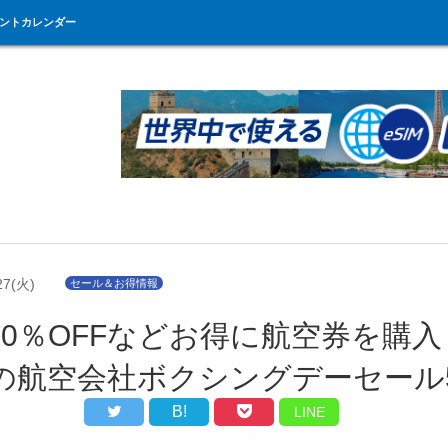
ントカレンダー
27(火)
セール＆お得情報
50％OFFなどお得に航空券を購入
の航空会社ボクシングデーセール
B!
LINE