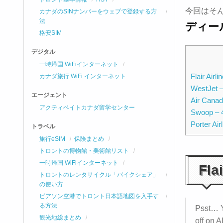
今回はそ
カナダのSINナンバーをウェブで登録する方
法
ディー
格安SIM
デジタル
一時帰国 WiFiインターネット
Flair Air
カナダ旅行 WiFi インターネット
WestJet
エージェント
Air Can
アクティベイトカナダ留学センター
Swoop –
Porter A
トラベル
旅行eSIM
保険まとめ
トロントの博物館・美術館リスト
一時帰国 WiFiインターネット
Fla
トロントのレンタサイクル「バイクシェア」
の使い方
ピアソン空港でトロント日本語地図を入手す
る方法
Psst… Y
観光地総まとめ
off on A