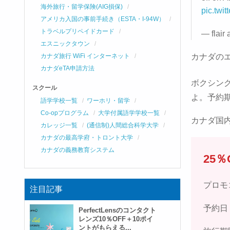
海外旅行・留学保険(AIG損保)
pic.twi
アメリカ入国の事前手続き（ESTA・I-94W）
トラベルプリペイドカード
— flair 
エスニックタウン
カナダ旅行 WiFi インターネット
カナダの
カナダeTA申請方法
ボクシン
スクール
よ。予約期
語学学校一覧
ワーホリ・留学
Co-opプログラム
大学付属語学学校一覧
カナダ国
カレッジ一覧
(通信制)人間総合科学大学
カナダの最高学府・トロント大学
カナダの義務教育システム
25％
プロモコ
注目記事
予約日：
PerfectLensのコンタクト
レンズ10％OFF＋10ポイ
ントがもらえる...