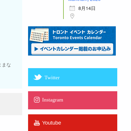
8月14日
ままな
Twitter
Instagram
Youtube