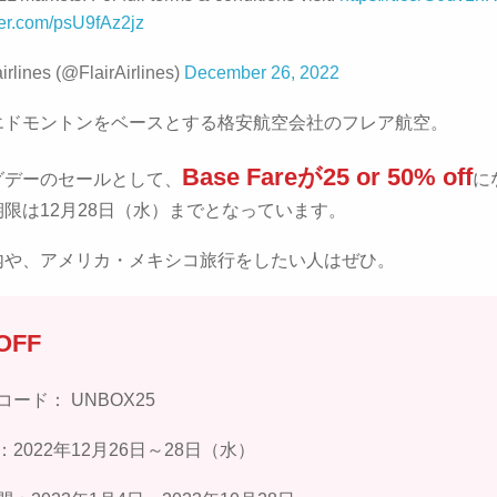
tter.com/psU9fAz2jz
airlines (@FlairAirlines)
December 26, 2022
エドモントンをベースとする格安航空会社のフレア航空。
Base Fareが25 or 50% off
グデーのセールとして、
に
限は12月28日（水）までとなっています。
内や、アメリカ・メキシコ旅行をしたい人はぜひ。
OFF
ード： UNBOX25
2022年12月26日～28日（水）