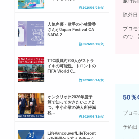
旅行期間
2026/08/04(火)
除外日
人気声優・歌手の小林愛香
プロモ
さんがJapan Festival CA
NADA 2...
ので、
2026/05/19(火)
TTC職員約700人がストラ
イキの可能性。トロントの
FIFA World C...
2026/05/14(木)
50％
オンタリオ州2026年度予
算で知っておきたいこと2
つ。中小企業の法人所得減
税...
プロモコ
2026/03/31(火)
予約日：
LifeVancouver/LifeToront
oを裏側から支えるチーム