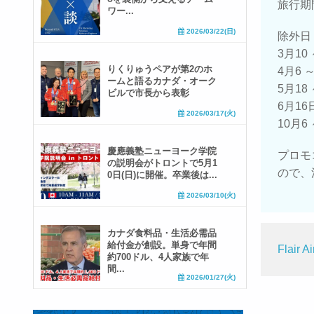
旅行期間
ワー...
2026/03/22(日)
除外日（
3月10 
りくりゅうペアが第2のホ
4月6 ～
ームと語るカナダ・オーク
5月18 
ビルで市長から表彰
6月16
2026/03/17(火)
10月6 
慶應義塾ニューヨーク学院
プロモ
の説明会がトロントで5月1
ので、
0日(日)に開催。卒業後は...
2026/03/10(火)
カナダ食料品・生活必需品
給付金が創設。単身で年間
Flair
約700ドル、4人家族で年
間...
2026/01/27(火)