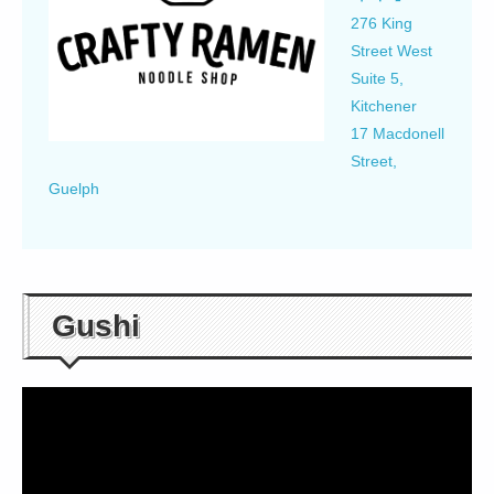
276 King
Street West
Suite 5,
Kitchener
17 Macdonell
Street,
Guelph
Gushi