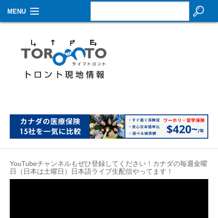
MENU
お知らせ
生活情報
その他
特集
イベントカレンダー
About Us
YouTubeチャンネルもぜひ登録してください！カナダの毎週金曜
Contact
日（日本は土曜日）日本語ライブ生配信やってます！