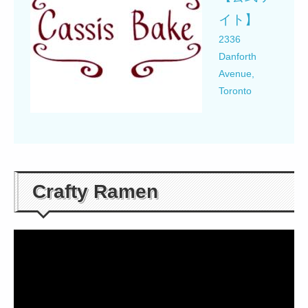
イト】
2336
Danforth
Avenue,
Toronto
Crafty Ramen