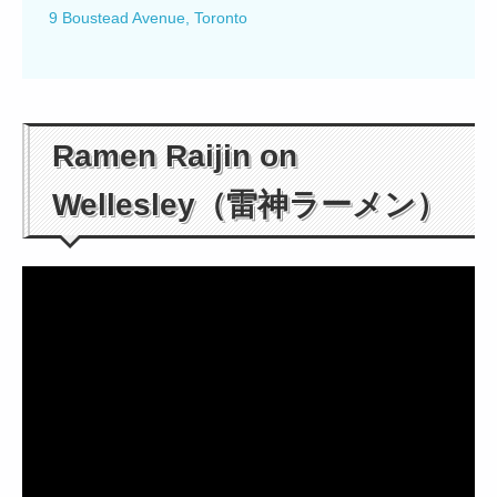
9 Boustead Avenue, Toronto
Ramen Raijin on
Wellesley（雷神ラーメン）