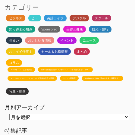
カテゴリー
ビジネス
ヒト
英語ライフ
デジタル
スクール
知っ得まめ知識
Sponsored
美容と健康
観光・旅行
住まい
おいしい食情報
イベント
ニュース
お！イイ仕事！
セール＆お得情報
まとめ
コラム
JSSのトロント生活相談室
カナダ政府公認移民コンサルタント白石有紀のビザニュース
メープルエデュケーションのカナダ留学お役立ち情報
トロント不動産
Ayudanteの「GA4: 基本から学ぶ最新分析」
写真・動画
月別アーカイブ
月
別
ア
ー
特集記事
カ