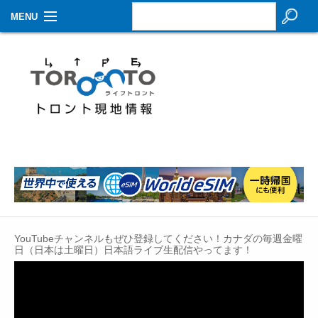
MENU
お知らせ
生活情報
その他
特集
イベントカレンダー
About Us
YouTubeチャンネルもぜひ登録してください！カナダの毎週金曜
Contact
日（日本は土曜日）日本語ライブ生配信やってます！