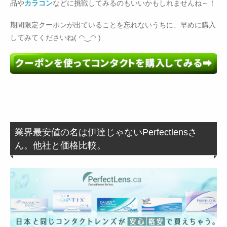
品や
カラコン
などに挑戦してみるのもいいかもしれませんね～！
期間限定クーポンが出ていることを忘れないうちに、早めに購入
してみてくださいね( ◠‿◠ )
業界最安値の名は伊達じゃないPerfectlensさ
ん。他社と価格比較。