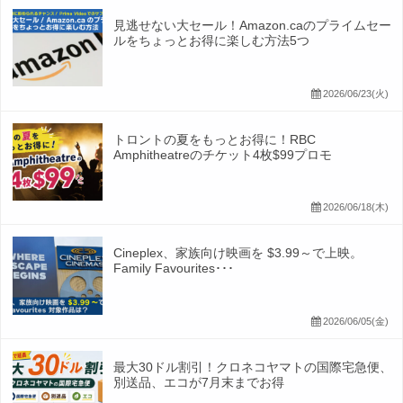
見逃せない大セール！Amazon.caのプライムセー
ルをちょっとお得に楽しむ方法5つ
2026/06/23(火)
トロントの夏をもっとお得に！RBC
Amphitheatreのチケット4枚$99プロモ
2026/06/18(木)
Cineplex、家族向け映画を $3.99～で上映。
Family Favourites･･･
2026/06/05(金)
最大30ドル割引！クロネコヤマトの国際宅急便、
別送品、エコが7月末までお得