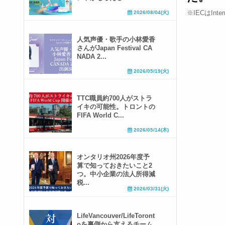
※IECはIntern
2026/08/04(火)
人気声優・歌手の小林愛香
さんがJapan Festival CA
NADA 2...
2026/05/19(火)
TTC職員約700人がストラ
イキの可能性。トロントの
FIFA World C...
2026/05/14(木)
オンタリオ州2026年度予
算で知っておきたいこと2
つ。中小企業の法人所得減
税...
2026/03/31(火)
LifeVancouver/LifeToront
oを裏側から支えるチーム