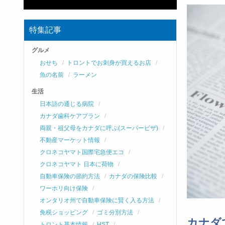
特集記事
グルメ
おせち
トロントでお刺身が買えるお店
魚の名前
ラーメン
生活
日本語の通じる病院
カナダ歯科ケアプラン
両親・祖父母をカナダに呼ぶ(スーパービザ)
不動産マーケット情報
クロネコヤマト国際宅急便エコ
クロネコヤマト 日本に荷物
自動車保険の節約方法
カナダの保険比較
ワーホリ向け保険
オンタリオ州で自動車保険に賢く入る方法
免税ショッピング
ゴミ分別方法
カナダ
トロント基本情報
HST