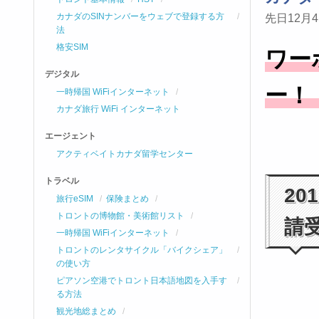
カナダのSINナンバーをウェブで登録する方
先日12月
法
格安SIM
ワー
デジタル
ー！
一時帰国 WiFiインターネット
カナダ旅行 WiFi インターネット
エージェント
アクティベイトカナダ留学センター
トラベル
2
旅行eSIM
保険まとめ
トロントの博物館・美術館リスト
請
一時帰国 WiFiインターネット
トロントのレンタサイクル「バイクシェア」
の使い方
ピアソン空港でトロント日本語地図を入手す
る方法
観光地総まとめ