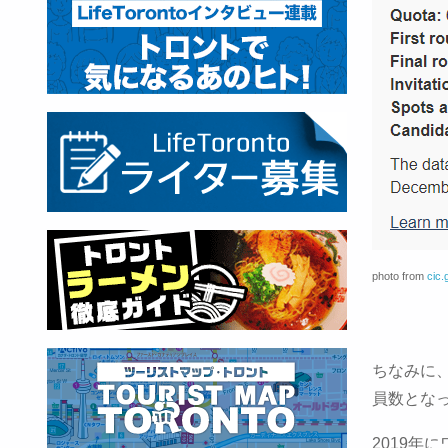
photo from
cic.
ちなみに
員数とな
2019