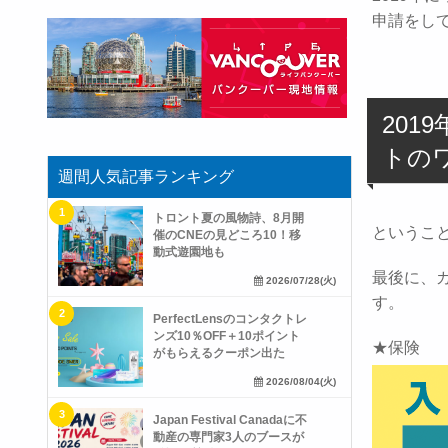
申請をし
20
トの
週間人気記事ランキング
トロント夏の風物詩、8月開
というこ
催のCNEの見どころ10！移
動式遊園地も
最後に、
2026/07/28(火)
す。
PerfectLensのコンタクトレ
ンズ10％OFF＋10ポイント
★保険
がもらえるクーポン出た
2026/08/04(火)
Japan Festival Canadaに不
動産の専門家3人のブースが