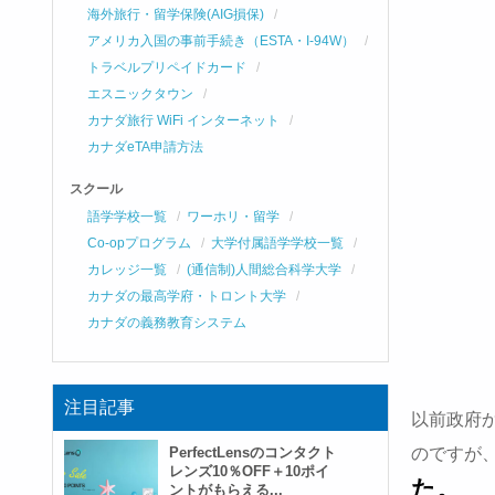
海外旅行・留学保険(AIG損保)
アメリカ入国の事前手続き（ESTA・I-94W）
トラベルプリペイドカード
エスニックタウン
カナダ旅行 WiFi インターネット
カナダeTA申請方法
スクール
語学学校一覧
ワーホリ・留学
Co-opプログラム
大学付属語学学校一覧
カレッジ一覧
(通信制)人間総合科学大学
カナダの最高学府・トロント大学
カナダの義務教育システム
注目記事
以前政府
PerfectLensのコンタクト
のですが
レンズ10％OFF＋10ポイ
た。
ントがもらえる...