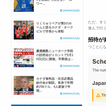
ワー...
2026/03/22(日)
ただ、す
りくりゅうペアが第2のホ
ームと語るカナダ・オーク
進んで行
ビルで市長から表彰
招待が
2026/03/17(火)
つことに
慶應義塾ニューヨーク学院
の説明会がトロントで5月1
0日(日)に開催。卒業後は...
2026/03/10(火)
カナダ食料品・生活必需品
給付金が創設。単身で年間
約700ドル、4人家族で年
間...
2026/01/27(火)