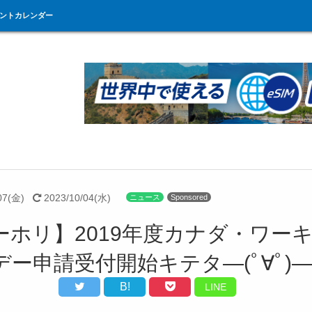
ントカレンダー
07(金)
2023/10/04(水)
ニュース
Sponsored
ーホリ】2019年度カナダ・ワー
ー申請受付開始キテタ―(ﾟ∀ﾟ)―!
B!
LINE