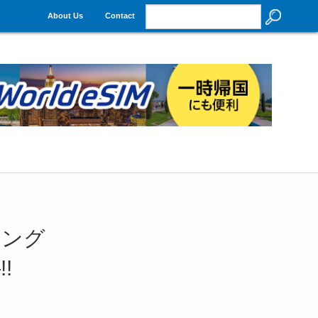
About Us
Contact
キング
!