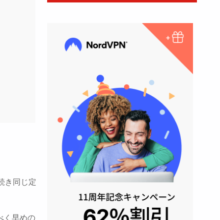
に続き同じ定
べく早めの