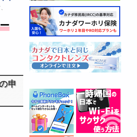
て、
ー
ーの申