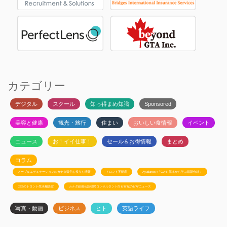
カテゴリー
デジタル
スクール
知っ得まめ知識
Sponsored
美容と健康
観光・旅行
住まい
おいしい食情報
イベント
ニュース
お！イイ仕事！
セール＆お得情報
まとめ
コラム
メープルエデュケーションのカナダ留学お役立ち情報
トロント不動産
Ayudanteの「GA4: 基本から学ぶ最新分析」
JSSのトロント生活相談室
カナダ政府公認移民コンサルタント白石有紀のビザニュース
写真・動画
ビジネス
ヒト
英語ライフ