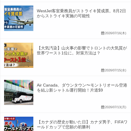
WestJet客室乗務員がストライキ賛成票。8月2日
からストライキ実施の可能性
2026/07/16(木)
【大気汚染】山火事の影響でトロントの大気質が
世界ワースト1位に。対策方法は？
2026/07/15(水)
Air Canada、ダウンタウン〜モントリオール空港
を結ぶ新シャトル運行開始！片道$9
2026/07/13(月)
【カナダの歴史が動いた日】カナダ男子、FIFAワ
ールドカップで悲願の初勝利