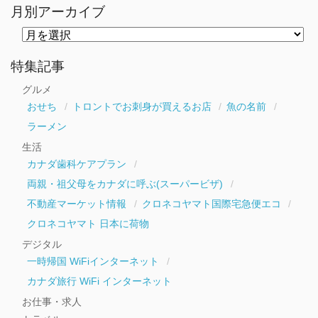
月別アーカイブ
月
別
ア
ー
特集記事
カ
イ
グルメ
ブ
おせち
トロントでお刺身が買えるお店
魚の名前
ラーメン
生活
カナダ歯科ケアプラン
両親・祖父母をカナダに呼ぶ(スーパービザ)
不動産マーケット情報
クロネコヤマト国際宅急便エコ
クロネコヤマト 日本に荷物
デジタル
一時帰国 WiFiインターネット
カナダ旅行 WiFi インターネット
お仕事・求人