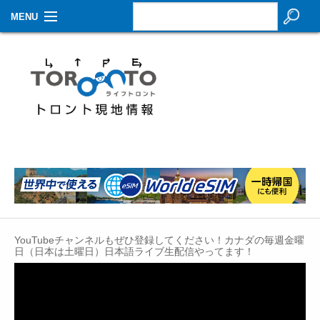
MENU
お知らせ
生活情報
その他
特集
イベントカレンダー
About Us
YouTubeチャンネルもぜひ登録してください！カナダの毎週金曜
Contact
日（日本は土曜日）日本語ライブ生配信やってます！