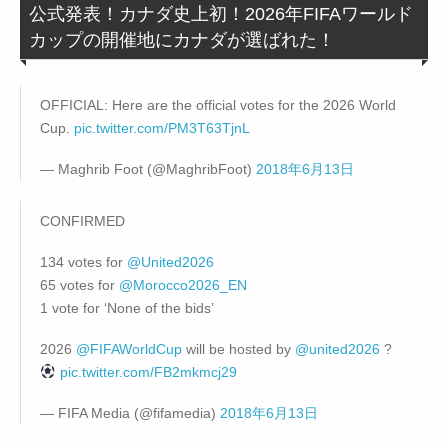
公式発表！カナダ史上初！2026年FIFAワールド
カップの開催地にカナダが選ばれた！
OFFICIAL: Here are the official votes for the 2026 World
Cup.
pic.twitter.com/PM3T63TjnL
— Maghrib Foot (@MaghribFoot)
2018年6月13日
CONFIRMED
134 votes for
@United2026
65 votes for
@Morocco2026_EN
1 vote for ‘None of the bids’
2026
@FIFAWorldCup
will be hosted by
@united2026
?
pic.twitter.com/FB2mkmcj29
— FIFA Media (@fifamedia)
2018年6月13日