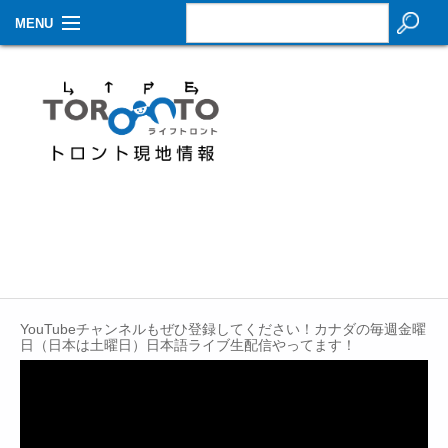
MENU
お知らせ
生活情報
その他
特集
イベントカレンダー
About Us
YouTubeチャンネルもぜひ登録してください！カナダの毎週金曜
Contact
日（日本は土曜日）日本語ライブ生配信やってます！