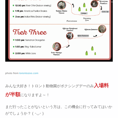
photo from
torontozoo.com
入場料
みんな大好き！トロント動物園がボクシングデーのみ
が半額
になりますよ～！
まだ行ったことがないという方は、この機会に行ってみてはいか
がでしょうか？ ( ･◡･ )