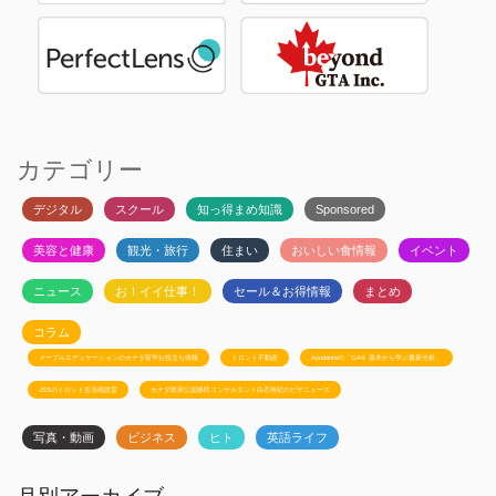
カテゴリー
デジタル
スクール
知っ得まめ知識
Sponsored
美容と健康
観光・旅行
住まい
おいしい食情報
イベント
ニュース
お！イイ仕事！
セール＆お得情報
まとめ
コラム
メープルエデュケーションのカナダ留学お役立ち情報
トロント不動産
Ayudanteの「GA4: 基本から学ぶ最新分析」
JSSのトロント生活相談室
カナダ政府公認移民コンサルタント白石有紀のビザニュース
写真・動画
ビジネス
ヒト
英語ライフ