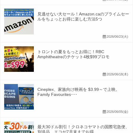
見逃せない大セール！Amazon.caのプライムセー
ルをちょっとお得に楽しむ方法5つ
2026/06/23(火)
トロントの夏をもっとお得に！RBC
Amphitheatreのチケット4枚$99プロモ
2026/06/18(木)
Cineplex、家族向け映画を $3.99～で上映。
Family Favourites･･･
2026/06/05(金)
最大30ドル割引！クロネコヤマトの国際宅急便、
別送品、エコが7月末までお得