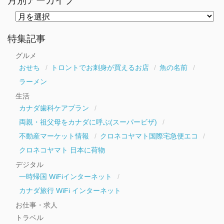
月別アーカイブ
月
別
ア
ー
特集記事
カ
イ
グルメ
ブ
おせち
トロントでお刺身が買えるお店
魚の名前
ラーメン
生活
カナダ歯科ケアプラン
両親・祖父母をカナダに呼ぶ(スーパービザ)
不動産マーケット情報
クロネコヤマト国際宅急便エコ
クロネコヤマト 日本に荷物
デジタル
一時帰国 WiFiインターネット
カナダ旅行 WiFi インターネット
お仕事・求人
トラベル