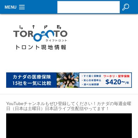
MENU
お知らせ
生活情報
その他
特集
イベントカレンダー
About Us
YouTubeチャンネルもぜひ登録してください！カナダの毎週金曜
Contact
日（日本は土曜日）日本語ライブ生配信やってます！