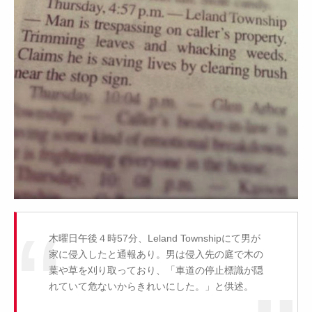
木曜日午後４時57分、Leland Townshipにて男が
家に侵入したと通報あり。男は侵入先の庭で木の
葉や草を刈り取っており、「車道の停止標識が隠
れていて危ないからきれいにした。」と供述。