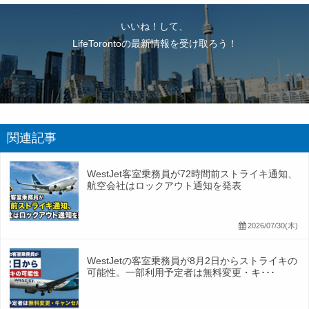
いいね！して、
LifeTorontoの最新情報を受け取ろう！
関連記事
WestJet客室乗務員が72時間前ストライキ通知、
航空会社はロックアウト通知を発表
2026/07/30(木)
WestJetの客室乗務員が8月2日からストライキの
可能性。一部利用予定者は無料変更・キ･･･