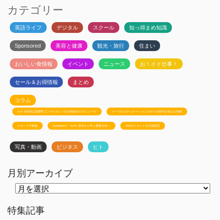
カテゴリー
英語ライフ
デジタル
スクール
知っ得まめ知識
Sponsored
美容と健康
観光・旅行
住まい
おいしい食情報
イベント
ニュース
お！イイ仕事！
セール＆お得情報
まとめ
コラム
カナダ政府公認移民コンサルタント白石有紀のビザニュース
メープルエデュケーションのカナダ留学お役立ち情報
トロント不動産
Ayudanteの「GA4: 基本から学ぶ最新分析」
JSSのトロント生活相談室
写真・動画
ビジネス
ヒト
月別アーカイブ
月
別
ア
ー
特集記事
カ