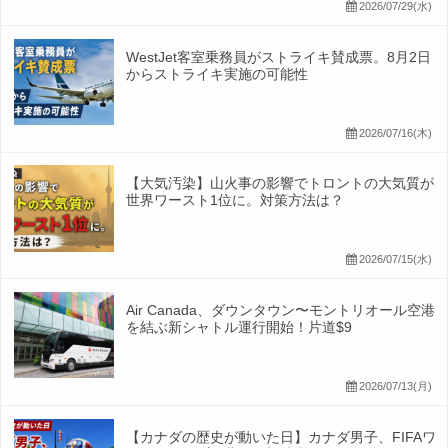
2026/07/29(水)
WestJet客室乗務員がストライキ賛成票。8月2日
からストライキ実施の可能性
2026/07/16(木)
【大気汚染】山火事の影響でトロントの大気質が
世界ワースト1位に。対策方法は？
2026/07/15(水)
Air Canada、ダウンタウン〜モントリオール空港
を結ぶ新シャトル運行開始！片道$9
2026/07/13(月)
【カナダの歴史が動いた日】カナダ男子、FIFAワ