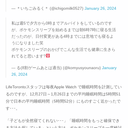
— ＊いちごみるく＊ (@ichigomilk0527)
January 26, 2024
私は週5で夕方から0時までアルバイトをしているのです
が、ポケモンスリープを始めるまでは朝6時7時に寝る生活
だったのが、日付変更がある4時までには意地でも寝るよ
うになりました笑
ポケモンスリープのおかげでこんな生活でも健康に生きら
れてると思います?‍
— る(8割ゲームあとは適当) (@komyusyounaoru)
January
26, 2024
LifeTorontoスタッフは毎夜Apple Watch で睡眠時間を計測してい
るのですが、12月27日～1月26日までの平均睡眠時間は5時間51
分で日本の平均睡眠時間（5時間52分）にものすごく近かったで
す･･･。
「子どもが全然寝てくれない･･･」「睡眠時間をもっと確保でき
る方法を探している」という方は、ポケモンスリープを一度検討