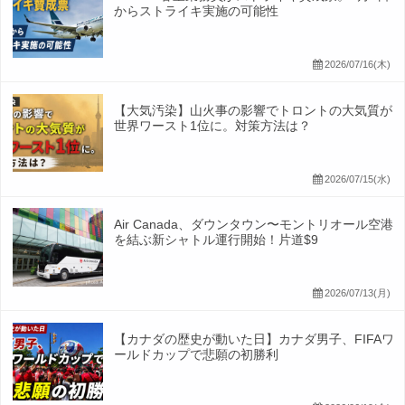
からストライキ実施の可能性
2026/07/16(木)
【大気汚染】山火事の影響でトロントの大気質が
世界ワースト1位に。対策方法は？
2026/07/15(水)
Air Canada、ダウンタウン〜モントリオール空港
を結ぶ新シャトル運行開始！片道$9
2026/07/13(月)
【カナダの歴史が動いた日】カナダ男子、FIFAワ
ールドカップで悲願の初勝利