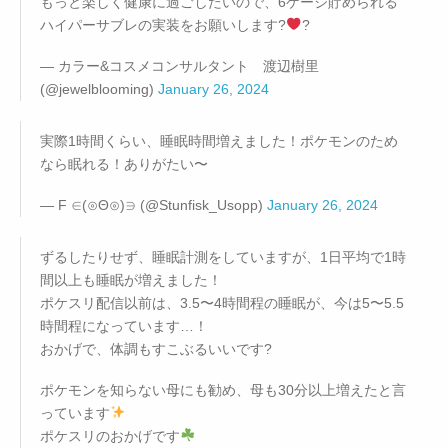
もっと楽しく健康に過ごしたいので、6ゲージ貯められる
ハイパーサブレの実装をお願いします?
‍?
— カラー&コスメコンサルタント 渡辺樹里
(@jewelblooming)
January 26, 2024
実際1時間くらい、睡眠時間増えました！ポケモンのため
なら眠れる！ありがたい〜
— F ∈(⊙Θ⊙)∋ (@Stunfisk_Usopp)
January 26, 2024
ずるしたりせず、睡眠計測をしていますが、1日平均で1時
間以上も睡眠が増えました！
ポケスリ配信以前は、3.5〜4時間程の睡眠が、今は5〜5.5
時間程になっています…！
おかげで、体調もすこぶるいいです?
ポケモンを知らない母にも勧め、母も30分以上増えたと言
っています
ポケスリのおかげです