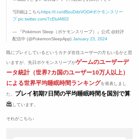
?詳細はこちら
https://t.co/dBzuDdsVOG
#ポケモンスリー
プ
pic.twitter.com/7cElul4802
— 『Pokémon Sleep（ポケモンスリープ）』公式 @好評
配信中 (@PokemonSleepApp)
January 23, 2024
既にプレイしているというカナダ在住ユーザーの方もいるかと思
ゲームのユーザーデ
いますが、先日ポケモンスリープが
ータ統計（世界7カ国のユーザー10万人以上）
による世界平均睡眠時間ランキング
を発表しまし
プレイ初期7日間の平均睡眠時間を国別で算
た。
出
しています。
それがこちら↓