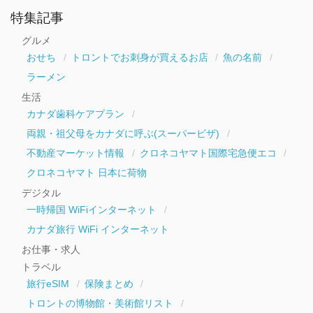
ア
ー
特集記事
カ
イ
グルメ
ブ
おせち
トロントでお刺身が買えるお店
魚の名前
ラーメン
生活
カナダ歯科ケアプラン
両親・祖父母をカナダに呼ぶ(スーパービザ)
不動産マーケット情報
クロネコヤマト国際宅急便エコ
クロネコヤマト 日本に荷物
デジタル
一時帰国 WiFiインターネット
カナダ旅行 WiFi インターネット
お仕事・求人
トラベル
旅行eSIM
保険まとめ
トロントの博物館・美術館リスト