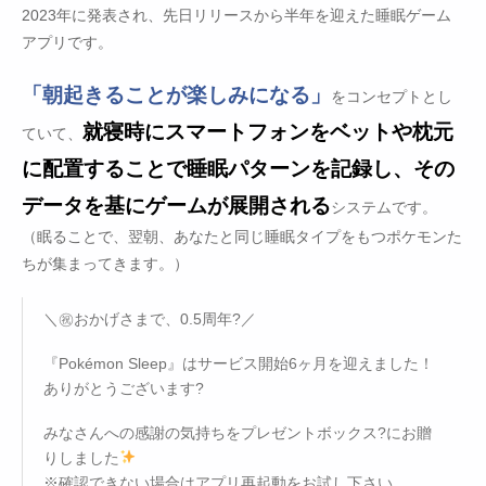
2023年に発表され、先日リリースから半年を迎えた睡眠ゲーム
アプリです。
「朝起きることが楽しみになる」
をコンセプトとし
就寝時にスマートフォンをベットや枕元
ていて、
に配置することで睡眠パターンを記録し、その
データを基にゲームが展開される
システムです。
（眠ることで、翌朝、あなたと同じ睡眠タイプをもつポケモンた
ちが集まってきます。）
＼㊗おかげさまで、0.5周年?／
『Pokémon Sleep』はサービス開始6ヶ月を迎えました！
ありがとうございます?
みなさんへの感謝の気持ちをプレゼントボックス?にお贈
りしました
※確認できない場合はアプリ再起動をお試し下さい