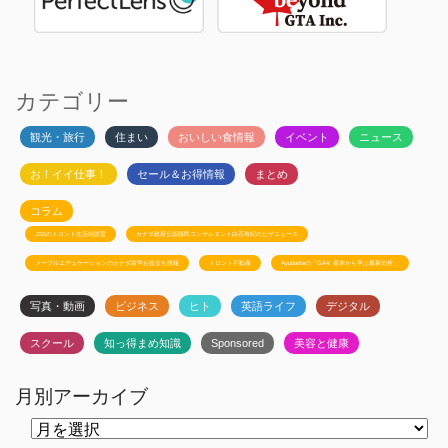
カテゴリー
観光・旅行
住まい
おいしい食情報
イベント
ニュース
お！イイ仕事！
セール＆お得情報
まとめ
コラム
JSSのトロント生活相談室
カナダ政府公認移民コンサルタント白石有紀のビザニュース
メープルエデュケーションのカナダ留学お役立ち情報
トロント不動産
Ayudanteの「GA4: 基本から学ぶ最新分析」
写真・動画
ビジネス
ヒト
英語ライフ
デジタル
スクール
知っ得まめ知識
Sponsored
美容と健康
月別アーカイブ
月
別