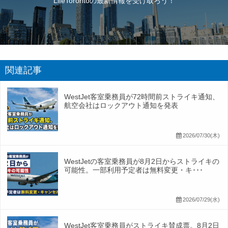
LifeTorontoの最新情報を受け取ろう！
関連記事
WestJet客室乗務員が72時間前ストライキ通知、
航空会社はロックアウト通知を発表
2026/07/30(木)
WestJetの客室乗務員が8月2日からストライキの
可能性。一部利用予定者は無料変更・キ･･･
2026/07/29(水)
WestJet客室乗務員がストライキ賛成票。8月2日