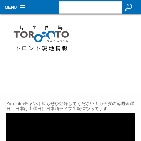
MENU
お知らせ
生活情報
その他
特集
イベントカレンダー
About Us
YouTubeチャンネルもぜひ登録してください！カナダの毎週金曜
Contact
日（日本は土曜日）日本語ライブ生配信やってます！