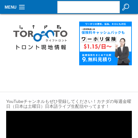
MENU
お知らせ
生活情報
その他
特集
イベントカレンダー
About Us
YouTubeチャンネルもぜひ登録してください！カナダの毎週金曜
Contact
日（日本は土曜日）日本語ライブ生配信やってます！