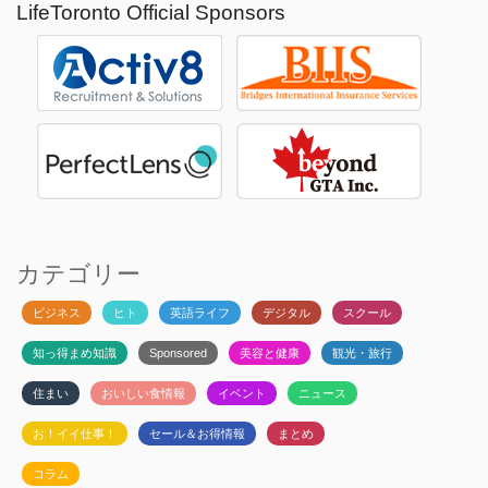
LifeToronto Official Sponsors
カテゴリー
ビジネス
ヒト
英語ライフ
デジタル
スクール
知っ得まめ知識
Sponsored
美容と健康
観光・旅行
住まい
おいしい食情報
イベント
ニュース
お！イイ仕事！
セール＆お得情報
まとめ
コラム