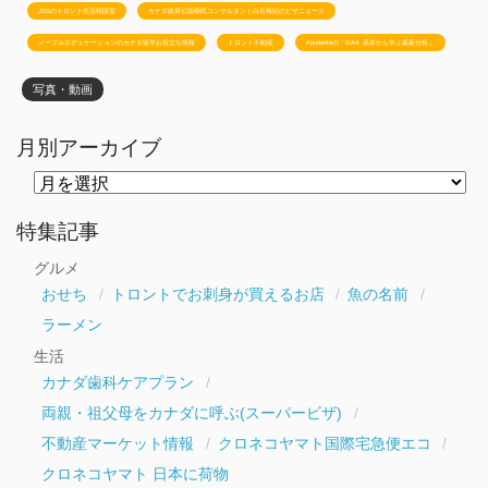
JSSのトロント生活相談室
カナダ政府公認移民コンサルタント白石有紀のビザニュース
メープルエデュケーションのカナダ留学お役立ち情報
トロント不動産
Ayudanteの「GA4: 基本から学ぶ最新分析」
写真・動画
月別アーカイブ
月
別
ア
ー
特集記事
カ
イ
グルメ
ブ
おせち
トロントでお刺身が買えるお店
魚の名前
ラーメン
生活
カナダ歯科ケアプラン
両親・祖父母をカナダに呼ぶ(スーパービザ)
不動産マーケット情報
クロネコヤマト国際宅急便エコ
クロネコヤマト 日本に荷物