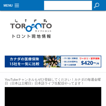
MENU
お知らせ
生活情報
その他
特集
イベントカレンダー
About Us
YouTubeチャンネルもぜひ登録してください！カナダの毎週金曜
Contact
日（日本は土曜日）日本語ライブ生配信やってます！