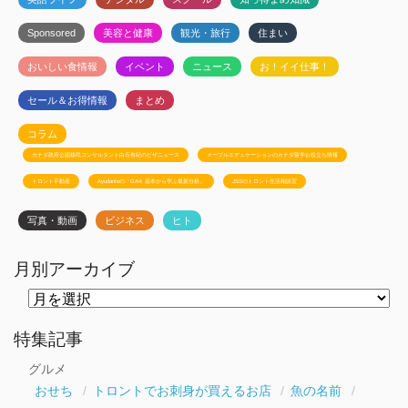
Sponsored
美容と健康
観光・旅行
住まい
おいしい食情報
イベント
ニュース
お！イイ仕事！
セール＆お得情報
まとめ
コラム
カナダ政府公認移民コンサルタント白石有紀のビザニュース
メープルエデュケーションのカナダ留学お役立ち情報
トロント不動産
Ayudanteの「GA4: 基本から学ぶ最新分析」
JSSのトロント生活相談室
写真・動画
ビジネス
ヒト
月別アーカイブ
月
別
ア
ー
特集記事
カ
イ
グルメ
ブ
おせち
トロントでお刺身が買えるお店
魚の名前