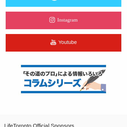
Instagram
Youtube
LifeToronto Official Sponsors