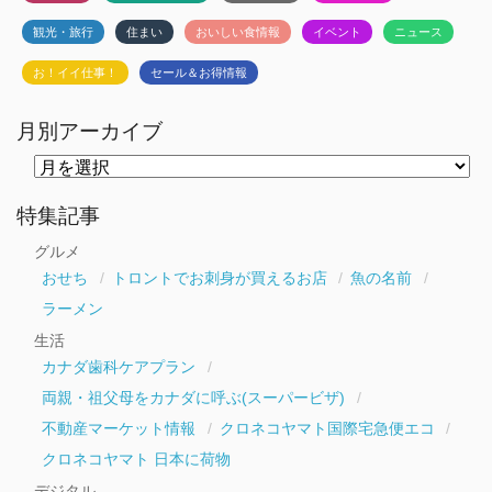
観光・旅行
住まい
おいしい食情報
イベント
ニュース
お！イイ仕事！
セール＆お得情報
月別アーカイブ
月
別
ア
ー
特集記事
カ
イ
グルメ
ブ
おせち
トロントでお刺身が買えるお店
魚の名前
ラーメン
生活
カナダ歯科ケアプラン
両親・祖父母をカナダに呼ぶ(スーパービザ)
不動産マーケット情報
クロネコヤマト国際宅急便エコ
クロネコヤマト 日本に荷物
デジタル