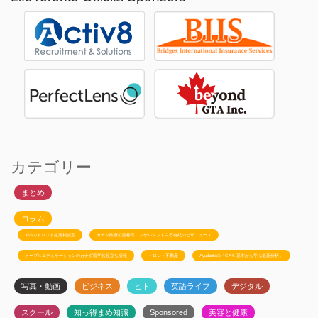
カテゴリー
まとめ
コラム
JSSのトロント生活相談室
カナダ政府公認移民コンサルタント白石有紀のビザニュース
メープルエデュケーションのカナダ留学お役立ち情報
トロント不動産
Ayudanteの「GA4: 基本から学ぶ最新分析」
写真・動画
ビジネス
ヒト
英語ライフ
デジタル
スクール
知っ得まめ知識
Sponsored
美容と健康