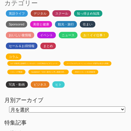
カテゴリー
英語ライフ
デジタル
スクール
知っ得まめ知識
Sponsored
美容と健康
観光・旅行
住まい
おいしい食情報
イベント
ニュース
お！イイ仕事！
セール＆お得情報
まとめ
コラム
カナダ政府公認移民コンサルタント白石有紀のビザニュース
メープルエデュケーションのカナダ留学お役立ち情報
トロント不動産
Ayudanteの「GA4: 基本から学ぶ最新分析」
JSSのトロント生活相談室
写真・動画
ビジネス
ヒト
月別アーカイブ
月
別
ア
ー
特集記事
カ
イ