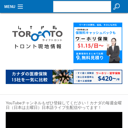
MENU
お知らせ
生活情報
その他
特集
イベントカレンダー
About Us
Contact
YouTubeチャンネルもぜひ登録してください！カナダの毎週金曜
日（日本は土曜日）日本語ライブ生配信やってます！