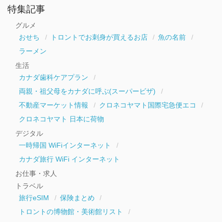
ー
特集記事
カ
イ
グルメ
ブ
おせち
トロントでお刺身が買えるお店
魚の名前
ラーメン
生活
カナダ歯科ケアプラン
両親・祖父母をカナダに呼ぶ(スーパービザ)
不動産マーケット情報
クロネコヤマト国際宅急便エコ
クロネコヤマト 日本に荷物
デジタル
一時帰国 WiFiインターネット
カナダ旅行 WiFi インターネット
お仕事・求人
トラベル
旅行eSIM
保険まとめ
トロントの博物館・美術館リスト