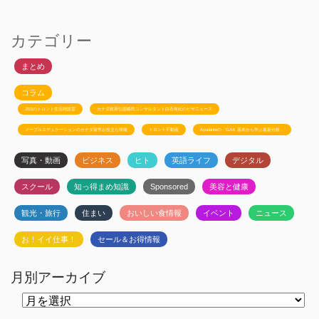
カテゴリー
まとめ
コラム
JSSのトロント生活相談室
カナダ政府公認移民コンサルタント白石有紀のビザニュース
メープルエデュケーションのカナダ留学お役立ち情報
トロント不動産
Ayudanteの「GA4: 基本から学ぶ最新分析」
写真・動画
ビジネス
ヒト
英語ライフ
デジタル
スクール
知っ得まめ知識
Sponsored
美容と健康
観光・旅行
住まい
おいしい食情報
イベント
ニュース
お！イイ仕事！
セール＆お得情報
月別アーカイブ
月
別
ア