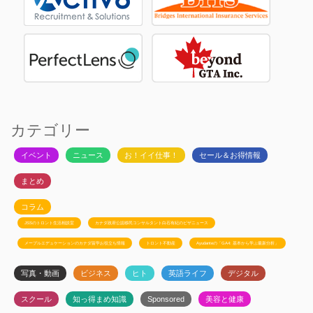
カテゴリー
イベント
ニュース
お！イイ仕事！
セール＆お得情報
まとめ
コラム
JSSのトロント生活相談室
カナダ政府公認移民コンサルタント白石有紀のビザニュース
メープルエデュケーションのカナダ留学お役立ち情報
トロント不動産
Ayudanteの「GA4: 基本から学ぶ最新分析」
写真・動画
ビジネス
ヒト
英語ライフ
デジタル
スクール
知っ得まめ知識
Sponsored
美容と健康