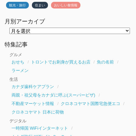
観光・旅行
住まい
おいしい食情報
月別アーカイブ
月
別
ア
ー
特集記事
カ
イ
グルメ
ブ
おせち
トロントでお刺身が買えるお店
魚の名前
ラーメン
生活
カナダ歯科ケアプラン
両親・祖父母をカナダに呼ぶ(スーパービザ)
不動産マーケット情報
クロネコヤマト国際宅急便エコ
クロネコヤマト 日本に荷物
デジタル
一時帰国 WiFiインターネット