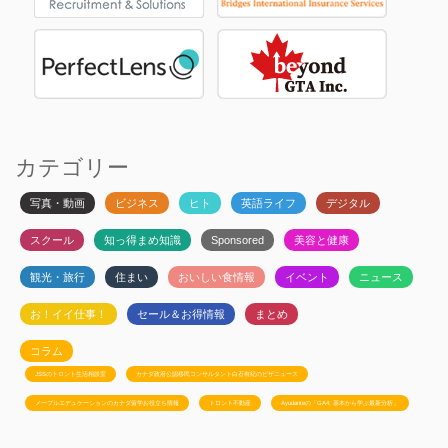
カテゴリー
写真・動画
ビジネス
ヒト
英語ライフ
デジタル
スクール
知っ得まめ知識
Sponsored
美容と健康
観光・旅行
住まい
おいしい食情報
イベント
ニュース
お！イイ仕事！
セール＆お得情報
まとめ
コラム
JSSのトロント生活相談室
カナダ政府公認移民コンサルタント白石有紀のビザニュース
メープルエデュケーションのカナダ留学お役立ち情報
トロント不動産
Ayudanteの「GA4: 基本から学ぶ最新分析」