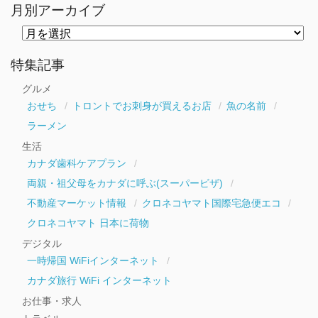
月別アーカイブ
月
別
ア
ー
特集記事
カ
イ
グルメ
ブ
おせち
トロントでお刺身が買えるお店
魚の名前
ラーメン
生活
カナダ歯科ケアプラン
両親・祖父母をカナダに呼ぶ(スーパービザ)
不動産マーケット情報
クロネコヤマト国際宅急便エコ
クロネコヤマト 日本に荷物
デジタル
一時帰国 WiFiインターネット
カナダ旅行 WiFi インターネット
お仕事・求人