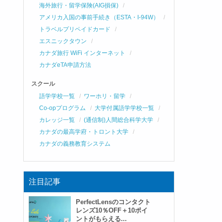
海外旅行・留学保険(AIG損保)
アメリカ入国の事前手続き（ESTA・I-94W）
トラベルプリペイドカード
エスニックタウン
カナダ旅行 WiFi インターネット
カナダeTA申請方法
スクール
語学学校一覧
ワーホリ・留学
Co-opプログラム
大学付属語学学校一覧
カレッジ一覧
(通信制)人間総合科学大学
カナダの最高学府・トロント大学
カナダの義務教育システム
注目記事
PerfectLensのコンタクト
レンズ10％OFF＋10ポイ
ントがもらえる...