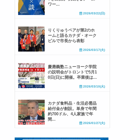
ワー...
2026/03/22(日)
りくりゅうペアが第2のホ
ームと語るカナダ・オーク
ビルで市長から表彰
2026/03/17(火)
慶應義塾ニューヨーク学院
の説明会がトロントで5月1
0日(日)に開催。卒業後は...
2026/03/10(火)
カナダ食料品・生活必需品
給付金が創設。単身で年間
約700ドル、4人家族で年
間...
2026/01/27(火)