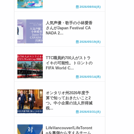
2026/08/04(火)
人気声優・歌手の小林愛香
さんがJapan Festival CA
NADA 2...
2026/05/19(火)
TTC職員約700人がストラ
イキの可能性。トロントの
FIFA World C...
2026/05/14(木)
オンタリオ州2026年度予
算で知っておきたいこと2
つ。中小企業の法人所得減
税...
2026/03/31(火)
LifeVancouver/LifeToront
oを裏側から支えるチーム