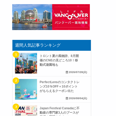
週間人気記事ランキング
トロント夏の風物詩、8月開
催のCNEの見どころ10！移
動式遊園地も
2026/07/28(火)
PerfectLensのコンタクトレ
ンズ10％OFF＋10ポイント
がもらえるクーポン出た
2026/08/04(火)
Japan Festival Canadaに不
動産の専門家3人のブースが