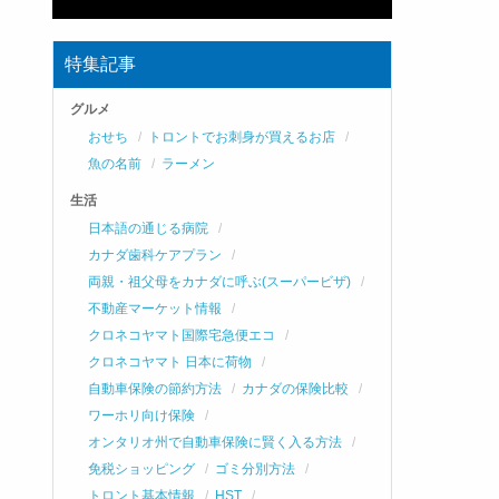
特集記事
グルメ
おせち
トロントでお刺身が買えるお店
魚の名前
ラーメン
生活
日本語の通じる病院
カナダ歯科ケアプラン
両親・祖父母をカナダに呼ぶ(スーパービザ)
不動産マーケット情報
クロネコヤマト国際宅急便エコ
クロネコヤマト 日本に荷物
自動車保険の節約方法
カナダの保険比較
ワーホリ向け保険
オンタリオ州で自動車保険に賢く入る方法
免税ショッピング
ゴミ分別方法
トロント基本情報
HST