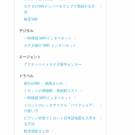
カナダのSINナンバーをウェブで登録する方
法
格安SIM
デジタル
一時帰国 WiFiインターネット
カナダ旅行 WiFi インターネット
エージェント
アクティベイトカナダ留学センター
トラベル
旅行eSIM
保険まとめ
トロントの博物館・美術館リスト
一時帰国 WiFiインターネット
トロントのレンタサイクル「バイクシェア」
の使い方
ピアソン空港でトロント日本語地図を入手す
る方法
観光地総まとめ