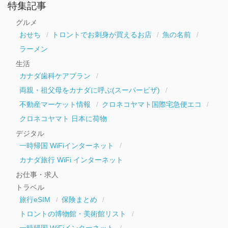
ー
特集記事
カ
イ
グルメ
ブ
おせち
トロントでお刺身が買えるお店
魚の名前
ラーメン
生活
カナダ歯科ケアプラン
両親・祖父母をカナダに呼ぶ(スーパービザ)
不動産マーケット情報
クロネコヤマト国際宅急便エコ
クロネコヤマト 日本に荷物
デジタル
一時帰国 WiFiインターネット
カナダ旅行 WiFi インターネット
お仕事・求人
トラベル
旅行eSIM
保険まとめ
トロントの博物館・美術館リスト