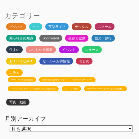
カテゴリー
ビジネス
ヒト
英語ライフ
デジタル
スクール
知っ得まめ知識
Sponsored
美容と健康
観光・旅行
住まい
おいしい食情報
イベント
ニュース
お！イイ仕事！
セール＆お得情報
まとめ
コラム
JSSのトロント生活相談室
カナダ政府公認移民コンサルタント白石有紀のビザニュース
メープルエデュケーションのカナダ留学お役立ち情報
トロント不動産
Ayudanteの「GA4: 基本から学ぶ最新分析」
写真・動画
月別アーカイブ
月
別
ア