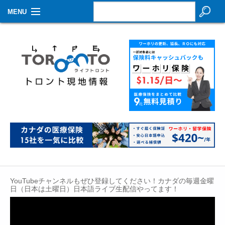
MENU
お知らせ
生活情報
その他
特集
イベントカレンダー
About Us
Contact
YouTubeチャンネルもぜひ登録してください！カナダの毎週金曜
日（日本は土曜日）日本語ライブ生配信やってます！