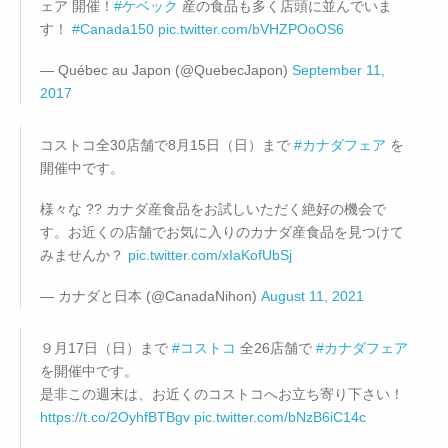
ェア 開催！
#ケベック
産の食品も多く店頭に並んでいま
す！
#Canada150
pic.twitter.com/bVHZPOoOS6
— Québec au Japon (@QuebecJapon)
September 11,
2017
コストコ全30店舗で8月15日（日）まで
#カナダフェア
を
開催中です。
様々な ?? カナダ産食品をお試しいただく絶好の機会で
す。お近くの店舗でお気に入りのカナダ産食品を見つけて
みませんか？
pic.twitter.com/xIaKofUbSj
— カナダと日本 (@CanadaNihon)
August 11, 2021
９月17日（日）まで
#コストコ
全26店舗で
#カナダフェア
を開催中です。
是非この週末は、お近くのコストコへお立ち寄り下さい！
https://t.co/2OyhfBTBgv
pic.twitter.com/bNzB6iC14c