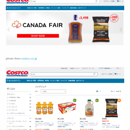
photo from
costco.co.jp