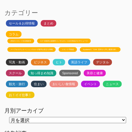
カテゴリー
セール＆お得情報
まとめ
コラム
JSSのトロント生活相談室
カナダ政府公認移民コンサルタント白石有紀のビザニュース
メープルエデュケーションのカナダ留学お役立ち情報
トロント不動産
Ayudanteの「GA4: 基本から学ぶ最新分析」
写真・動画
ビジネス
ヒト
英語ライフ
デジタル
スクール
知っ得まめ知識
Sponsored
美容と健康
観光・旅行
住まい
おいしい食情報
イベント
ニュース
お！イイ仕事！
月別アーカイブ
月
別
ア
ー