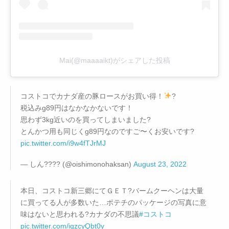
Mai(@maaaaikt)がシェアした投稿
コストコでカナダ産の豚ロースがお買い得！
?
税込みg89円はなかなかないです！
思わず3kg近いのを買ってしまいました?
とんかつ用も同じくg89円なのですご〜くお安いです?
pic.twitter.com/i9w4fTJrMJ
— しん???? (@oishimonohaksan)
August 23, 2022
本日、コストコ新三郷にてＧＥＴ?バームクーヘンは大量
に買ってる人が多数いた…ポテチのパッケージの写真に意
味はないと思われる?カナダの不思議
#コストコ
pic.twitter.com/iqzcyQbt0y