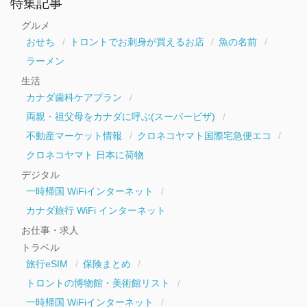
特集記事
カ
イ
グルメ
ブ
おせち
トロントでお刺身が買えるお店
魚の名前
ラーメン
生活
カナダ歯科ケアプラン
両親・祖父母をカナダに呼ぶ(スーパービザ)
不動産マーケット情報
クロネコヤマト国際宅急便エコ
クロネコヤマト 日本に荷物
デジタル
一時帰国 WiFiインターネット
カナダ旅行 WiFi インターネット
お仕事・求人
トラベル
旅行eSIM
保険まとめ
トロントの博物館・美術館リスト
一時帰国 WiFiインターネット