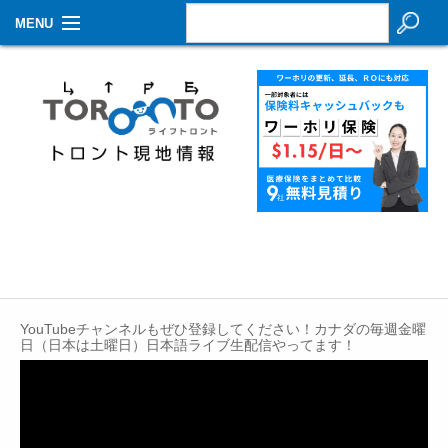
MENU
お知らせ
生活情報
その他
特集
イベントカレンダー
About Us
YouTubeチャンネルもぜひ登録してください！カナダの毎週金曜
Contact
日（日本は土曜日）日本語ライブ生配信やってます！