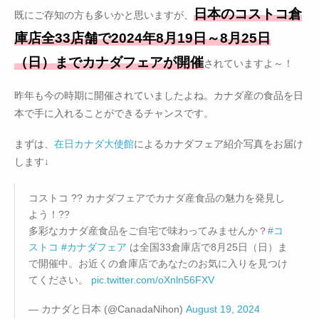
日本のコストコ倉
既にご存知の方も多いかと思いますが、
庫店全33店舗で2024年8月19日～8月25日
（日）までカナダフェアが開催
されていますよ～！
昨年も今の時期に開催されていましたよね。カナダ産の食品を日
本で手に入れることができるチャンスです。
まずは、
在日カナダ大使館
によるカナダフェア紹介写真をお届け
します↓
コストコ ?? カナダフェアでカナダ産食品の魅力を発見し
よう！??
多彩なカナダ産食品をご自宅で味わってみませんか？
#コ
ストコ
#カナダフェア
は全国33倉庫店で8月25日（日）ま
で開催中。お近くの倉庫店であなたのお気に入りを見つけ
てください。
pic.twitter.com/oXnln56FXV
— カナダと日本 (@CanadaNihon)
August 19, 2024