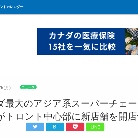
ントカレンダー
25(月)
ニュース
ダ最大のアジア系スーパーチェー
T がトロント中心部に新店舗を開
B!
LINE