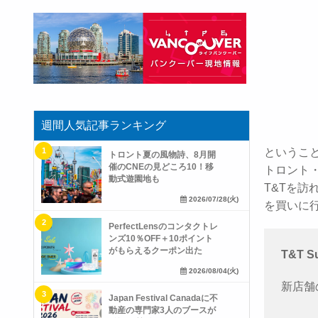
週間人気記事ランキング
というこ
トロント夏の風物詩、8月開
催のCNEの見どころ10！移
トロント
動式遊園地も
T&Tを
2026/07/28(火)
を買いに
PerfectLensのコンタクトレ
ンズ10％OFF＋10ポイント
がもらえるクーポン出た
T&T S
2026/08/04(火)
新店舗
Japan Festival Canadaに不
動産の専門家3人のブースが