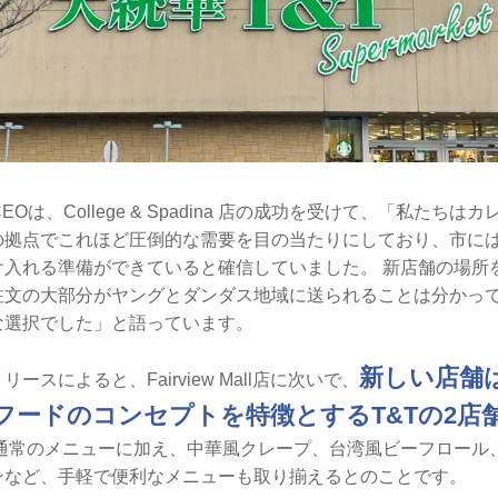
ee CEOは、College & Spadina 店の成功を受けて、「私たちは
の拠点でこれほど圧倒的な需要を目の当たりにしており、市に
け入れる準備ができていると確信していました。 新店舗の場所
注文の大部分がヤングとダンダス地域に送られることは分かっ
な選択でした」と語っています。
新しい店舗
ースによると、Fairview Mall店に次いで、
フードのコンセプトを特徴とするT&Tの2店
 通常のメニューに加え、中華風クレープ、台湾風ビーフロール
ンなど、手軽で便利なメニューも取り揃えるとのことです。