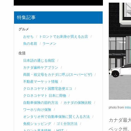
特集記事
グルメ
おせち
トロントでお刺身が買えるお店
魚の名前
ラーメン
生活
日本語の通じる病院
カナダ歯科ケアプラン
両親・祖父母をカナダに呼ぶ(スーパービザ)
不動産マーケット情報
クロネコヤマト国際宅急便エコ
クロネコヤマト 日本に荷物
自動車保険の節約方法
カナダの保険比較
photo from
tnt
ワーホリ向け保険
オンタリオ州で自動車保険に賢く入る方法
カナダ最
免税ショッピング
ゴミ分別方法
ベック州、
トロント基本情報
HST