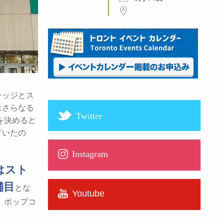
カレッジとス
はさらなる
Twitter
を決めると
ていたの
Instagram
はスト
舗目
とな
Youtube
、ポップコ