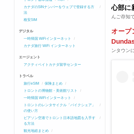
心部に
カナダのSINナンバーをウェブで登録する方
法
んご存知
格安SIM
オープン
デジタル
一時帰国 WiFiインターネット
Dund
カナダ旅行 WiFi インターネット
ンタウン
エージェント
アクティベイトカナダ留学センター
トラベル
旅行eSIM
保険まとめ
トロントの博物館・美術館リスト
一時帰国 WiFiインターネット
トロントのレンタサイクル「バイクシェア」
の使い方
ピアソン空港でトロント日本語地図を入手す
る方法
観光地総まとめ