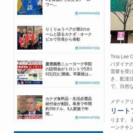
ワー...
2026/03/22(日)
りくりゅうペアが第2のホ
ームと語るカナダ・オーク
ビルで市長から表彰
2026/03/17(火)
Tina L
パダイナ
慶應義塾ニューヨーク学院
の説明会がトロントで5月1
需要を受
0日(日)に開催。卒業後は...
き、配達
2026/03/10(火)
で、自然
カナダ食料品・生活必需品
メディアリリ
給付金が創設。単身で年間
約700ドル、4人家族で年
リート
間...
2026/01/27(火)
ります。
ーンチキ