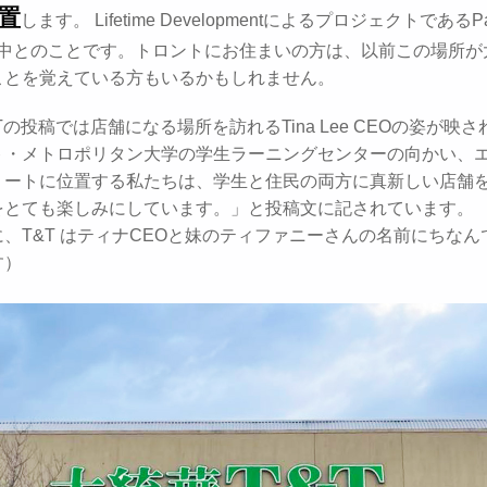
位置
します。 Lifetime DevelopmentによるプロジェクトであるPa
sの中とのことです。トロントにお住まいの方は、以前この場所
ことを覚えている方もいるかもしれません。
Tの投稿では店舗になる場所を訪れるTina Lee CEOの姿が映
ト・メトロポリタン大学の学生ラーニングセンターの向かい、
リートに位置する私たちは、学生と住民の両方に真新しい店舗
をとても楽しみにしています。」と投稿文に記されています。
、T&T はティナCEOと妹のティファニーさんの名前にちなん
す）