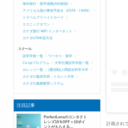
海外旅行・留学保険(AIG損保)
アメリカ入国の事前手続き（ESTA・I-94W）
トラベルプリペイドカード
エスニックタウン
カナダ旅行 WiFi インターネット
カナダeTA申請方法
スクール
語学学校一覧
ワーホリ・留学
Co-opプログラム
大学付属語学学校一覧
カレッジ一覧
(通信制)人間総合科学大学
カナダの最高学府・トロント大学
カナダの義務教育システム
注目記事
PerfectLensのコンタクト
レンズ10％OFF＋10ポイ
計画され
ントがもらえる...