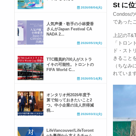
St に
2026/08/04(火)
Condo
であった
人気声優・歌手の小林愛香
さんがJapan Festival CA
NADA 2...
上記のT&
「トロン
2026/05/19(火)
ド・スト
きること
TTC職員約700人がストラ
イキの可能性。トロントの
（ちなみに
FIFA World C...
れていま
2026/05/14(木)
オンタリオ州2026年度予
算で知っておきたいこと2
つ。中小企業の法人所得減
税...
2026/03/31(火)
LifeVancouver/LifeToront
oを裏側から支えるチーム