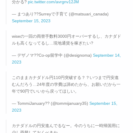
分かる?
pic.twitter.com/avrgnv12JM
— まつあり??Surreyで子育て (@matsuari_canada)
September 15, 2023
wiseの一回の両替手数料3000円オーバーするし、カナダド
ルも高くなってるし…現地通貨を稼ぎたい?
— デザノマ??Co-op留学中 (@designoma)
September 14,
2023
このままカナダドル円110円突破する？？いつまで円安進
むんだろう…24年度の学費は諦めたから、お願いだから一
年で90円でいいから戻ってほしい。
— TommiJanuary?? (@tommijanuary35)
September 15,
2023
カナダドルの円安進んでるなー。今のうちに一時帰国用に
少し両替しておくべきか。