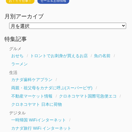
お！イイ仕事！
セール＆お得情報
月別アーカイブ
月
別
ア
ー
特集記事
カ
イ
グルメ
ブ
おせち
トロントでお刺身が買えるお店
魚の名前
ラーメン
生活
カナダ歯科ケアプラン
両親・祖父母をカナダに呼ぶ(スーパービザ)
不動産マーケット情報
クロネコヤマト国際宅急便エコ
クロネコヤマト 日本に荷物
デジタル
一時帰国 WiFiインターネット
カナダ旅行 WiFi インターネット