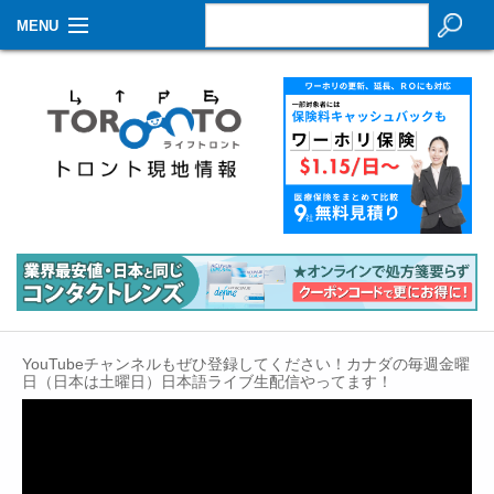
MENU
お知らせ
生活情報
その他
特集
イベントカレンダー
About Us
YouTubeチャンネルもぜひ登録してください！カナダの毎週金曜
Contact
日（日本は土曜日）日本語ライブ生配信やってます！