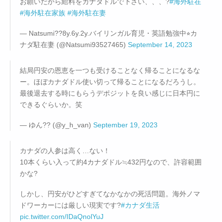
お願いだから給料をカナダドルで下さい、、、?
#海外駐在
#海外駐在家族
#海外駐在妻
— Natsumi??8y.6y.2y.バイリンガル育児・英語勉強中⭐︎カ
ナダ駐在妻 (@Natsumi93527465)
September 14, 2023
結局円安の恩恵を一つも受けることなく帰ることになるな
ー。ほぼカナダドル使い切って帰ることになるだろうし。
最後退去する時にもらうデポジットを良い感じに日本円に
できるぐらいか。笑
— ゆん?? (@y_h_van)
September 19, 2023
カナダの人参は高く…ない！
10本くらい入って約4カナダドル≒432円なので、許容範囲
かな?
しかし、円安がひどすぎてなかなかの死活問題。海外ノマ
ドワーカーには厳しい現実です?
#カナダ生活
pic.twitter.com/IDaQnolYuJ