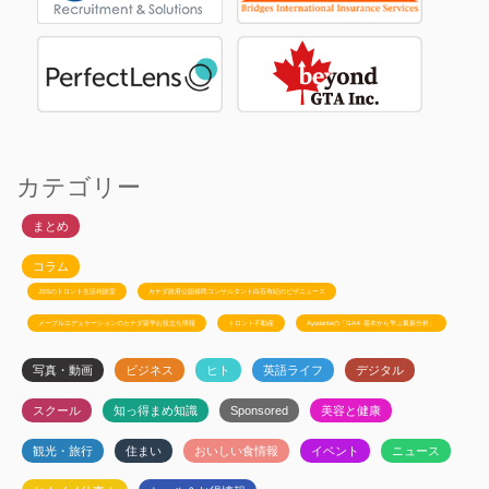
カテゴリー
まとめ
コラム
JSSのトロント生活相談室
カナダ政府公認移民コンサルタント白石有紀のビザニュース
メープルエデュケーションのカナダ留学お役立ち情報
トロント不動産
Ayudanteの「GA4: 基本から学ぶ最新分析」
写真・動画
ビジネス
ヒト
英語ライフ
デジタル
スクール
知っ得まめ知識
Sponsored
美容と健康
観光・旅行
住まい
おいしい食情報
イベント
ニュース