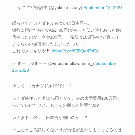
— ゆここ??検討中 (@yukoko_study)
September 18, 2023
眠らせてたカナダドルもついに日本円へ。
銀行に預けた時がCA$1=88円(かもっと低い時もあった)時
代やったのが、今や109円。。売却は108円やけど過去イ
チくらいの値段やったしいったったー！
これでスッキリや
https://t.co/8EPQgdTsEg
— まーしゅまーろ (@marshmallowmmm_)
September
16, 2023
待って…1カナダドル109円！？
カナダ移住した頃は75円とかで、夫の大学費用100万円く
らいでいけたけど、もうその額じゃ無理だね?
カナダドル強い…日本円が弱いのか…？
そこのところ詳しくないけど物価が上がりまくってるのは