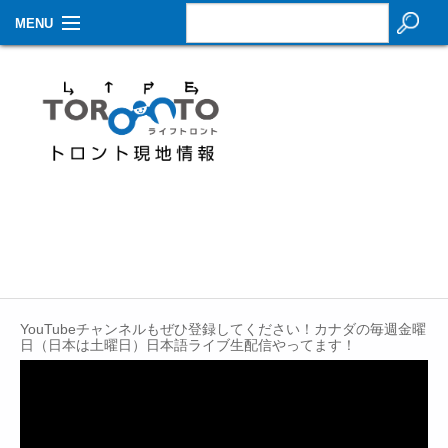
MENU
お知らせ
生活情報
その他
特集
イベントカレンダー
About Us
YouTubeチャンネルもぜひ登録してください！カナダの毎週金曜
Contact
日（日本は土曜日）日本語ライブ生配信やってます！