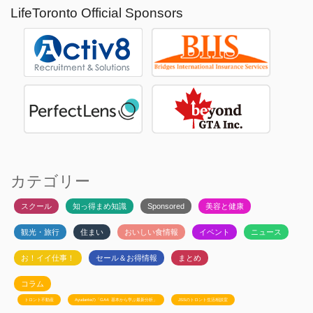
LifeToronto Official Sponsors
カテゴリー
スクール
知っ得まめ知識
Sponsored
美容と健康
観光・旅行
住まい
おいしい食情報
イベント
ニュース
お！イイ仕事！
セール＆お得情報
まとめ
コラム
トロント不動産
Ayudanteの「GA4: 基本から学ぶ最新分析」
JSSのトロント生活相談室