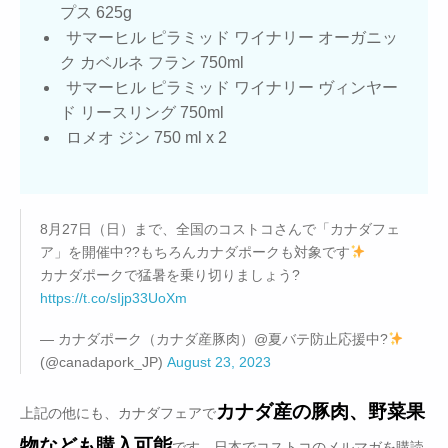
プス 625g
サマーヒル ピラミッド ワイナリー オーガニッ
ク カベルネ フラン 750ml
サマーヒル ピラミッド ワイナリー ヴィンヤー
ド リースリング 750ml
ロメオ ジン 750 ml x 2
8月27日（日）まで、全国のコストコさんで「カナダフェ
ア」を開催中??もちろんカナダポークも対象です
カナダポークで猛暑を乗り切りましょう?
https://t.co/sIjp33UoXm
— カナダポーク（カナダ産豚肉）@夏バテ防止応援中?
(@canadapork_JP)
August 23, 2023
カナダ産の豚肉、野菜果
上記の他にも、カナダフェアで
物なども購入可能
です。日本でコストコのメルマガを購読