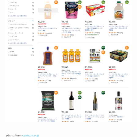
photo from
costco.co.jp