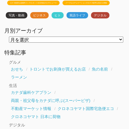
カナダ政府公認移民コンサルタント白石有紀のビザニュース
メープルエデュケーションのカナダ留学お役立ち情報
写真・動画
ビジネス
ヒト
英語ライフ
デジタル
月別アーカイブ
月
別
ア
ー
特集記事
カ
イ
グルメ
ブ
おせち
トロントでお刺身が買えるお店
魚の名前
ラーメン
生活
カナダ歯科ケアプラン
両親・祖父母をカナダに呼ぶ(スーパービザ)
不動産マーケット情報
クロネコヤマト国際宅急便エコ
クロネコヤマト 日本に荷物
デジタル