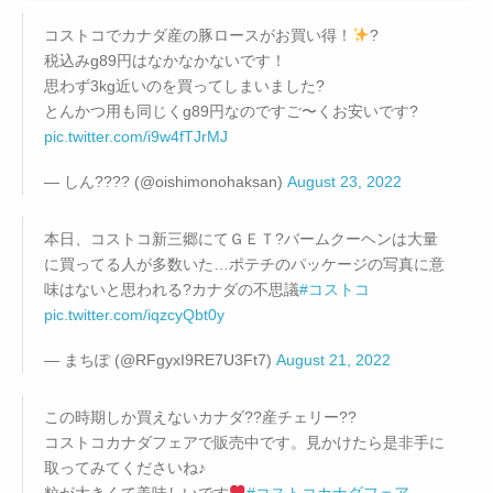
コストコでカナダ産の豚ロースがお買い得！
?
税込みg89円はなかなかないです！
思わず3kg近いのを買ってしまいました?
とんかつ用も同じくg89円なのですご〜くお安いです?
pic.twitter.com/i9w4fTJrMJ
— しん???? (@oishimonohaksan)
August 23, 2022
本日、コストコ新三郷にてＧＥＴ?バームクーヘンは大量
に買ってる人が多数いた…ポテチのパッケージの写真に意
味はないと思われる?カナダの不思議
#コストコ
pic.twitter.com/iqzcyQbt0y
— まちぽ (@RFgyxI9RE7U3Ft7)
August 21, 2022
この時期しか買えないカナダ??産チェリー??
コストコカナダフェアで販売中です。見かけたら是非手に
取ってみてくださいね♪