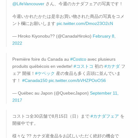
@LifeVancouver
さん、今週のカナダフェアの写真です！
今週いかれたかたは是非お買い物された商品の写真をコメ
ント欄にお願いします
pic.twitter.com/Dmoz23O2cN
— Hiroko Kiyonobu?? (@CanadaHiroko)
February 8,
2022
Première foire du Canada au
#Costco
avec plusieurs
produits québécois en vedette!
#コストコ
初の
#カナダ
フ
ェア 開催！
#ケベック
産の食品も多く店頭に並んでいま
す！
#Canada150
pic.twitter.com/bVHZPOoOS6
— Québec au Japon (@QuebecJapon)
September 11,
2017
コストコ全30店舗で8月15日（日）まで
#カナダフェア
を
開催中です。
様々な ?? カナダ産食品をお試しいただく絶好の機会で