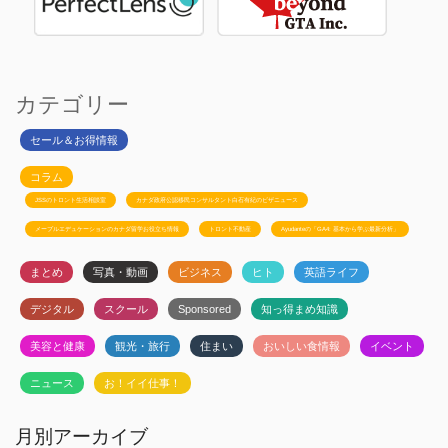
カテゴリー
セール＆お得情報
コラム
JSSのトロント生活相談室
カナダ政府公認移民コンサルタント白石有紀のビザニュース
メープルエデュケーションのカナダ留学お役立ち情報
トロント不動産
Ayudanteの「GA4: 基本から学ぶ最新分析」
まとめ
写真・動画
ビジネス
ヒト
英語ライフ
デジタル
スクール
Sponsored
知っ得まめ知識
美容と健康
観光・旅行
住まい
おいしい食情報
イベント
ニュース
お！イイ仕事！
月別アーカイブ