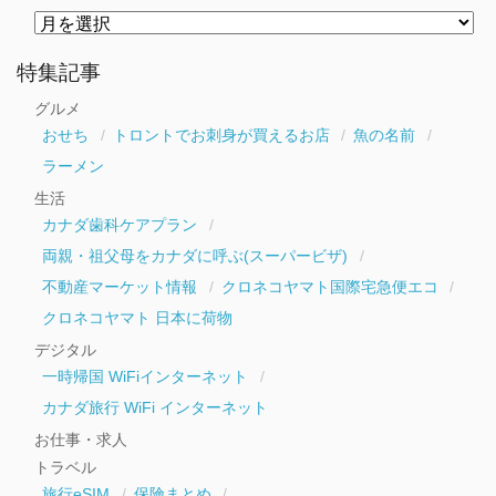
月
別
ア
ー
特集記事
カ
イ
グルメ
ブ
おせち
トロントでお刺身が買えるお店
魚の名前
ラーメン
生活
カナダ歯科ケアプラン
両親・祖父母をカナダに呼ぶ(スーパービザ)
不動産マーケット情報
クロネコヤマト国際宅急便エコ
クロネコヤマト 日本に荷物
デジタル
一時帰国 WiFiインターネット
カナダ旅行 WiFi インターネット
お仕事・求人
トラベル
旅行eSIM
保険まとめ