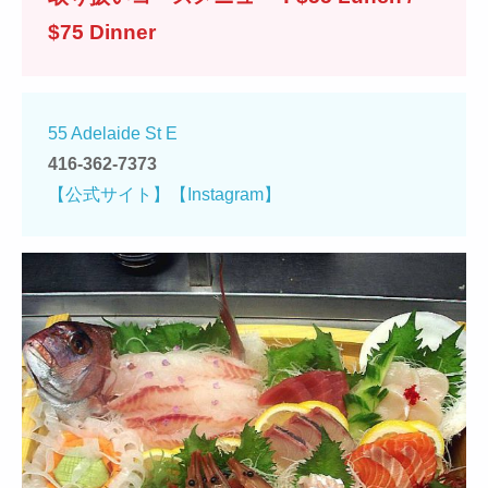
$75 Dinner
55 Adelaide St E
416-362-7373
【公式サイト】
【Instagram】