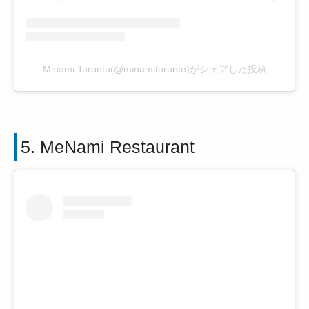
Minami Toronto(@minamitoronto)がシェアした投稿
5. MeNami Restaurant