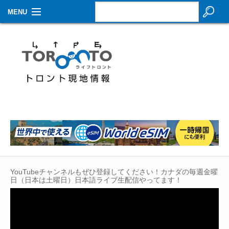
MENU
お知らせ
生活情報
その他
特集
イベントカレンダー
About Us
YouTubeチャンネルもぜひ登録してください！カナダの毎週金曜
Contact
日（日本は土曜日）日本語ライブ生配信やってます！