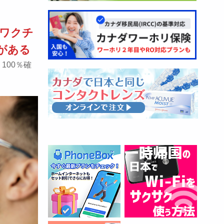
にワクチ
がある
100％確