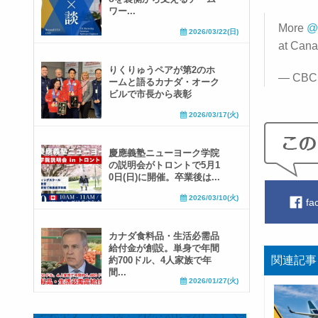
ワー...
More
@
2026/03/22(日)
at Cana
りくりゅうペアが第2のホ
— CBC 
ームと語るカナダ・オーク
ビルで市長から表彰
2026/03/17(火)
慶應義塾ニューヨーク学院
の説明会がトロントで5月1
0日(日)に開催。卒業後は...
2026/03/10(火)
fa
カナダ食料品・生活必需品
給付金が創設。単身で年間
関連記事
約700ドル、4人家族で年
間...
2026/01/27(火)