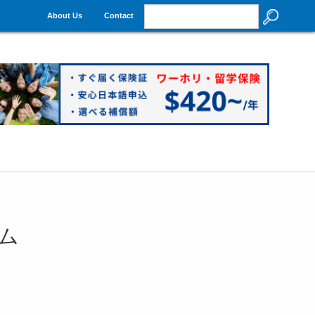
About Us
Contact
ム