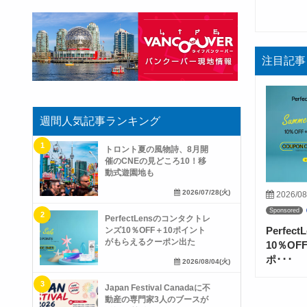
注目記事
週間人気記事ランキング
トロント夏の風物詩、8月開
催のCNEの見どころ10！移
動式遊園地も
2026/07/28(火)
2026/08
Sponsored
PerfectLensのコンタクトレ
Perfe
ンズ10％OFF＋10ポイント
がもらえるクーポン出た
10％O
ポ･･･
2026/08/04(火)
Japan Festival Canadaに不
動産の専門家3人のブースが