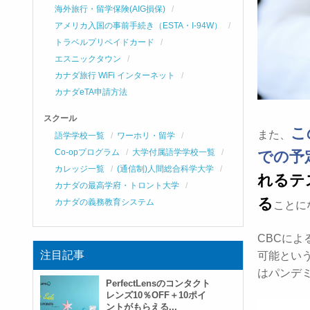
海外旅行・留学保険(AIG損保)
アメリカ入国の事前手続き（ESTA・I-94W）
トラベルプリペイドカード
エスニックタウン
カナダ旅行 WiFi インターネット
カナダeTA申請方法
スクール
こ
また、
語学学校一覧
ワーホリ・留学
Co-opプログラム
大学付属語学学校一覧
での予
カレッジ一覧
(通信制)人間総合科学大学
れるテ
カナダの最高学府・トロント大学
る
カナダの義務教育システム
ことに
CBCによ
注目記事
可能とい
はパンデ
PerfectLensのコンタクト
レンズ10％OFF＋10ポイ
ントがもらえる...