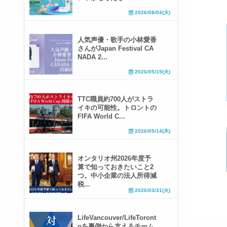
2026/08/04(火)
人気声優・歌手の小林愛香
さんがJapan Festival CA
NADA 2...
2026/05/19(火)
TTC職員約700人がストラ
イキの可能性。トロントの
FIFA World C...
2026/05/14(木)
オンタリオ州2026年度予
算で知っておきたいこと2
つ。中小企業の法人所得減
税...
2026/03/31(火)
LifeVancouver/LifeToront
oを裏側から支えるチーム