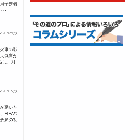
用予定者
･･
26/07/29(水)
火事の影
大気質が
位に。対
26/07/15(水)
が動いた
FIFAワ
悲願の初