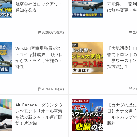
航空会社はロックアウト
可能性。一部利
通知を発表
は無料変更・キ･
2026/07/30(木)
20
WestJet客室乗務員がス
【大気汚染】山
トライキ賛成票。8月2日
響でトロントの
からストライキ実施の可
世界ワースト1
能性
策方法は？
2026/07/16(木)
20
Air Canada、ダウンタウ
【カナダの歴史
ン〜モントリオール空港
日】カナダ男子、
を結ぶ新シャトル運行開
ールドカップで
始！片道$9
勝利