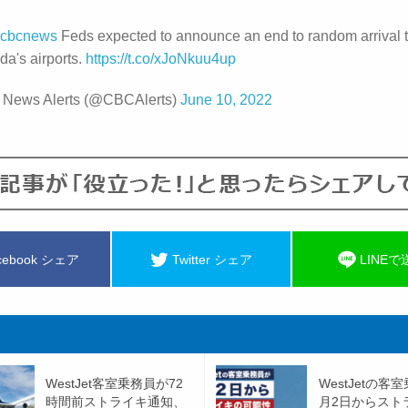
cbcnews
Feds expected to announce an end to random arrival t
da's airports.
https://t.co/xJoNkuu4up
News Alerts (@CBCAlerts)
June 10, 2022
cebook シェア
Twitter シェア
LINEで
WestJet客室乗務員が72
WestJetの客
時間前ストライキ通知、
月2日からスト