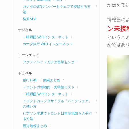
が伝えて
カナダのSINナンバーをウェブで登録する方
法
格安SIM
情報筋に
ン未接
デジタル
というこ
一時帰国 WiFiインターネット
カナダ旅行 WiFi インターネット
かではあ
エージェント
アクティベイトカナダ留学センター
トラベル
旅行eSIM
保険まとめ
トロントの博物館・美術館リスト
一時帰国 WiFiインターネット
トロントのレンタサイクル「バイクシェア」
の使い方
ピアソン空港でトロント日本語地図を入手す
る方法
観光地総まとめ