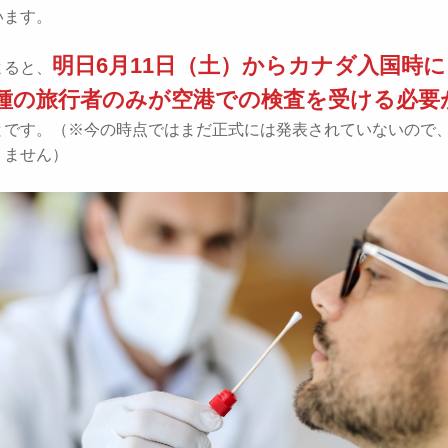
います。
明日6月11日（土）からカナダ入国時
よると、
種の旅行者のみが空港での検査を受ける必要
とです。（※今の時点ではまだ正式には発表されていないので、
りません）