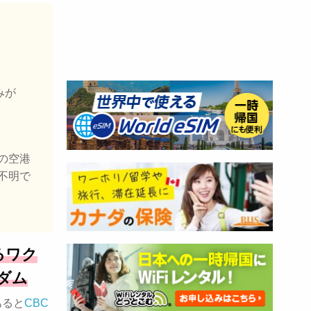
みが
の空港
不明で
るワク
ダム
あると
CBC