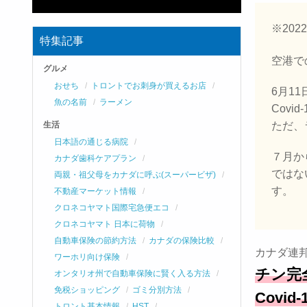
※202
特集記事
空港で
グルメ
おせち
トロントでお刺身が買えるお店
6月1
魚の名前
ラーメン
Cov
生活
ただ、
日本語の通じる病院
７月か
カナダ歯科ケアプラン
ではな
両親・祖父母をカナダに呼ぶ(スーパービザ)
す。
不動産マーケット情報
クロネコヤマト国際宅急便エコ
クロネコヤマト 日本に荷物
自動車保険の節約方法
カナダの保険比較
カナダ連邦
ワーホリ向け保険
チン完
オンタリオ州で自動車保険に賢く入る方法
免税ショッピング
ゴミ分別方法
Cov
トロント基本情報
HST