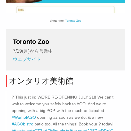
photo from
Toronto Zoo
Toronto Zoo
7/19(月)から営業中
ウェブサイト
オンタリオ美術館
? This just in: WE'RE RE-OPENING JULY 21!! We can't
wait to welcome you safely back to AGO. And we’re
opening with a big POP, with the much-anticipated
#WarholAGO
opening as soon as we do, & a new
#AGObistro
patio too. All the things! Book your ? today!
https://t.co/zQT7aAFWAo
pic.twitter.com/A0SZmDRViG