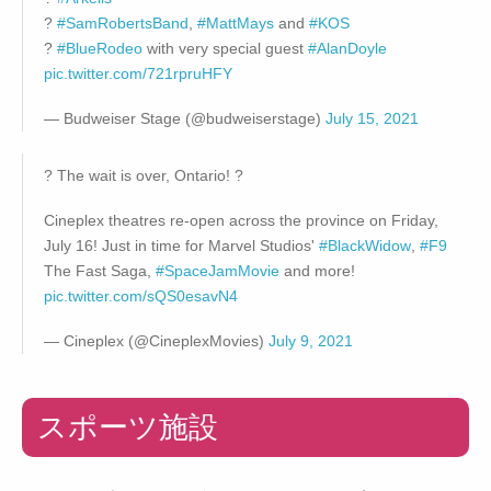
?
#SamRobertsBand
,
#MattMays
and
#KOS
?
#BlueRodeo
with very special guest
#AlanDoyle
pic.twitter.com/721rpruHFY
— Budweiser Stage (@budweiserstage)
July 15, 2021
? The wait is over, Ontario! ?
Cineplex theatres re-open across the province on Friday,
July 16! Just in time for Marvel Studios'
#BlackWidow
,
#F9
The Fast Saga,
#SpaceJamMovie
and more!
pic.twitter.com/sQS0esavN4
— Cineplex (@CineplexMovies)
July 9, 2021
スポーツ施設