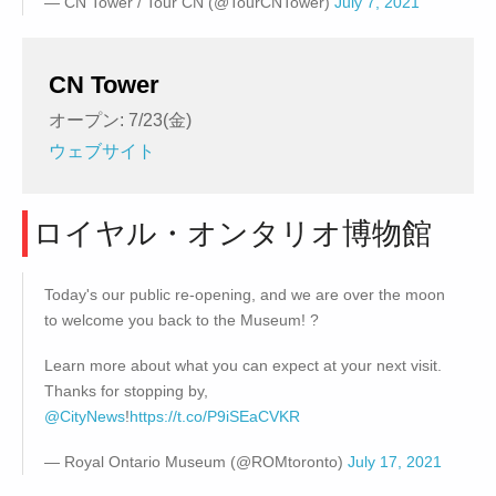
— CN Tower / Tour CN (@TourCNTower)
July 7, 2021
CN Tower
オープン: 7/23(金)
ウェブサイト
ロイヤル・オンタリオ博物館
Today's our public re-opening, and we are over the moon
to welcome you back to the Museum! ?
Learn more about what you can expect at your next visit.
Thanks for stopping by,
@CityNews
!
https://t.co/P9iSEaCVKR
— Royal Ontario Museum (@ROMtoronto)
July 17, 2021