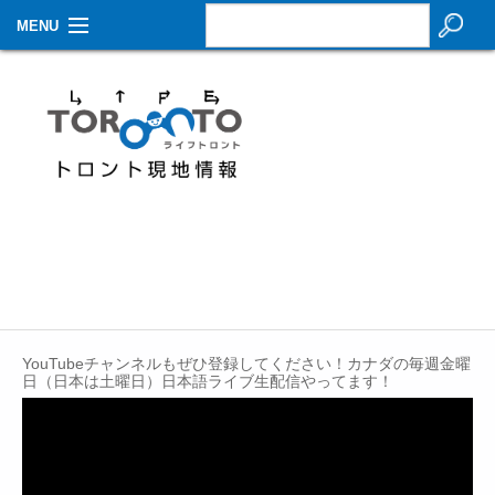
MENU
お知らせ
生活情報
その他
特集
イベントカレンダー
About Us
YouTubeチャンネルもぜひ登録してください！カナダの毎週金曜
Contact
日（日本は土曜日）日本語ライブ生配信やってます！