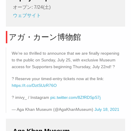
オープン: 7/24(土)
ウェブサイト
アガ・カーン博物館
We're so thrilled to announce that we are finally reopening
to the public on Sunday, July 25, with exclusive Museum
access for Supporters beginning Thursday, July 22nd! ?
?️ Reserve your timed-entry tickets now at the link:
https://t.co/DztSUzR76O
? imivy_ / Instagram
pic.twitter.com/8ZfRDSpS7j
— Aga Khan Museum (@AgaKhanMuseum)
July 18, 2021