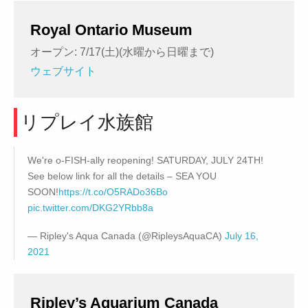
Royal Ontario Museum
オープン: 7/17(土)(水曜から日曜まで)
ウェブサイト
リプレイ水族館
We're o-FISH-ally reopening! SATURDAY, JULY 24TH!
See below link for all the details – SEA YOU
SOON!
https://t.co/O5RADo36Bo
pic.twitter.com/DKG2YRbb8a
— Ripley's Aqua Canada (@RipleysAquaCA)
July 16,
2021
Ripley’s Aquarium Canada