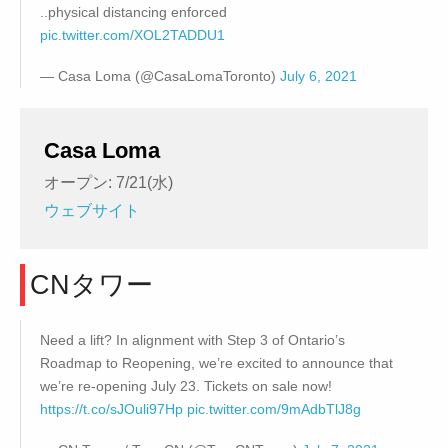
..physical distancing enforced
pic.twitter.com/XOL2TADDU1
— Casa Loma (@CasaLomaToronto)
July 6, 2021
Casa Loma
オープン: 7/21(水)
ウェブサイト
CNタワー
Need a lift? In alignment with Step 3 of Ontario’s
Roadmap to Reopening, we’re excited to announce that
we’re re-opening July 23. Tickets on sale now!
https://t.co/sJOuli97Hp
pic.twitter.com/9mAdbTlJ8g