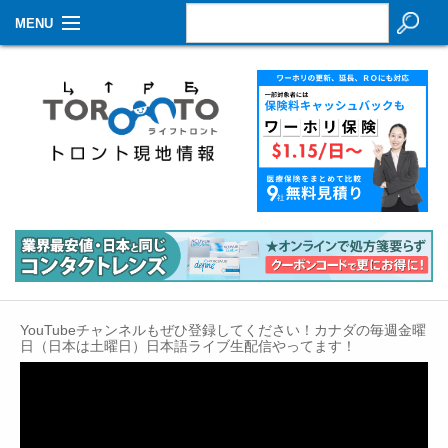
MENU
お知らせ
生活情報
その他
特集
イベントカレンダー
About Us
YouTubeチャンネルもぜひ登録してください！カナダの毎週金曜
Contact
日（日本は土曜日）日本語ライブ生配信やってます！