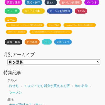
美容と健康
観光・旅行
住まい
おいしい食情報
イベント
ニュース
お！イイ仕事！
セール＆お得情報
まとめ
コラム
メープルエデュケーションのカナダ留学お役立ち情報
トロント不動産
Ayudanteの「GA4: 基本から学ぶ最新分析」
JSSのトロント生活相談室
カナダ政府公認移民コンサルタント白石有紀のビザニュース
写真・動画
ビジネス
ヒト
英語ライフ
月別アーカイブ
月
別
ア
ー
特集記事
カ
イ
グルメ
ブ
おせち
トロントでお刺身が買えるお店
魚の名前
ラーメン
生活
カナダ歯科ケアプラン