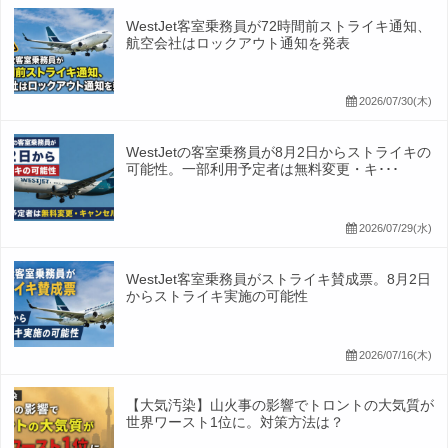
WestJet客室乗務員が72時間前ストライキ通知、
航空会社はロックアウト通知を発表
2026/07/30(木)
WestJetの客室乗務員が8月2日からストライキの
可能性。一部利用予定者は無料変更・キ･･･
2026/07/29(水)
WestJet客室乗務員がストライキ賛成票。8月2日
からストライキ実施の可能性
2026/07/16(木)
【大気汚染】山火事の影響でトロントの大気質が
世界ワースト1位に。対策方法は？