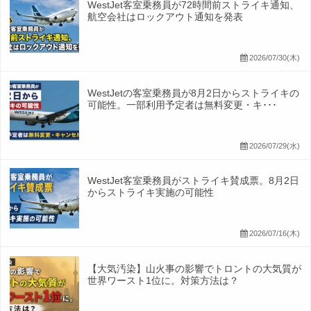
WestJet客室乗務員が72時間前ストライキ通知、
航空会社はロックアウト通知を発表
2026/07/30(木)
WestJetの客室乗務員が8月2日からストライキの
可能性。一部利用予定者は無料変更・キ･･･
2026/07/29(水)
WestJet客室乗務員がストライキ賛成票。8月2日
からストライキ実施の可能性
2026/07/16(木)
【大気汚染】山火事の影響でトロントの大気質が
世界ワースト1位に。対策方法は？