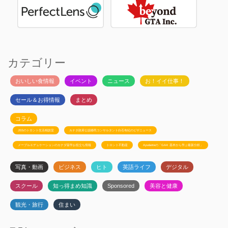
カテゴリー
おいしい食情報
イベント
ニュース
お！イイ仕事！
セール＆お得情報
まとめ
コラム
JSSのトロント生活相談室
カナダ政府公認移民コンサルタント白石有紀のビザニュース
メープルエデュケーションのカナダ留学お役立ち情報
トロント不動産
Ayudanteの「GA4: 基本から学ぶ最新分析」
写真・動画
ビジネス
ヒト
英語ライフ
デジタル
スクール
知っ得まめ知識
Sponsored
美容と健康
観光・旅行
住まい