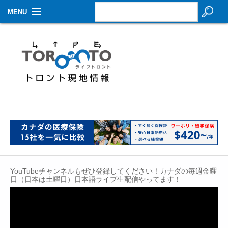
MENU
お知らせ
生活情報
その他
特集
イベントカレンダー
About Us
YouTubeチャンネルもぜひ登録してください！カナダの毎週金曜
Contact
日（日本は土曜日）日本語ライブ生配信やってます！