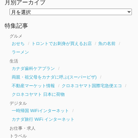
月別アーカイブ
月
別
ア
ー
特集記事
カ
イ
グルメ
ブ
おせち
トロントでお刺身が買えるお店
魚の名前
ラーメン
生活
カナダ歯科ケアプラン
両親・祖父母をカナダに呼ぶ(スーパービザ)
不動産マーケット情報
クロネコヤマト国際宅急便エコ
クロネコヤマト 日本に荷物
デジタル
一時帰国 WiFiインターネット
カナダ旅行 WiFi インターネット
お仕事・求人
トラベル