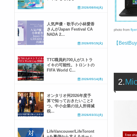
2026/08/04(火)
人気声優・歌手の小林愛香
さんがJapan Festival CA
photo from
flye
NADA 2...
【BestBuy 
2026/05/19(火)
TTC職員約700人がストラ
イキの可能性。トロントの
FIFA World C...
2.
Mic
2026/05/14(木)
オンタリオ州2026年度予
算で知っておきたいこと2
つ。中小企業の法人所得減
税...
2026/03/31(火)
LifeVancouver/LifeToront
oを裏側から支えるチーム