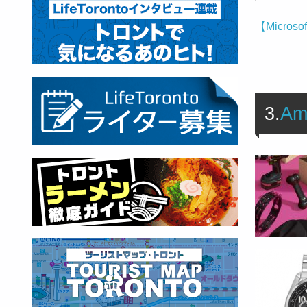
【Microso
3.
Am