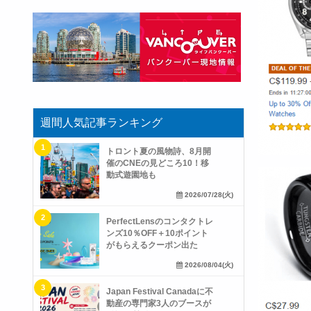
週間人気記事ランキング
トロント夏の風物詩、8月開
催のCNEの見どころ10！移
動式遊園地も
2026/07/28(火)
PerfectLensのコンタクトレ
ンズ10％OFF＋10ポイント
がもらえるクーポン出た
2026/08/04(火)
Japan Festival Canadaに不
動産の専門家3人のブースが