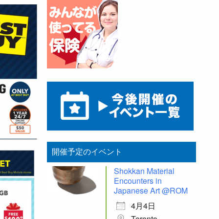
開催予定のイベント
Shokkan Material
Encounters in
Japanese Art @ROM
4月4日
Toronto