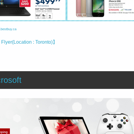
r.bestbuy.ca
Flyer(Location : Toronto)】
rosoft