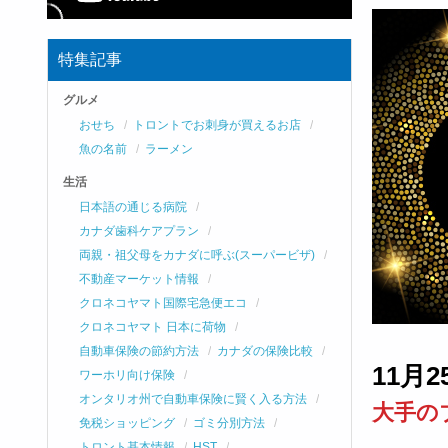
特集記事
グルメ
おせち
トロントでお刺身が買えるお店
魚の名前
ラーメン
生活
日本語の通じる病院
カナダ歯科ケアプラン
両親・祖父母をカナダに呼ぶ(スーパービザ)
不動産マーケット情報
クロネコヤマト国際宅急便エコ
クロネコヤマト 日本に荷物
自動車保険の節約方法
カナダの保険比較
11月
ワーホリ向け保険
オンタリオ州で自動車保険に賢く入る方法
大手の
免税ショッピング
ゴミ分別方法
トロント基本情報
HST