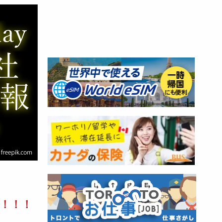
！
！！！