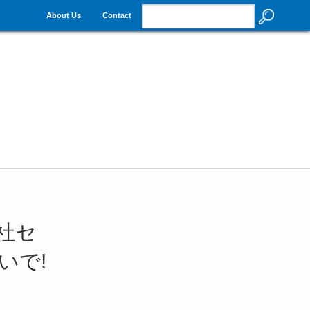
About Us
Contact
0社セ
いで!