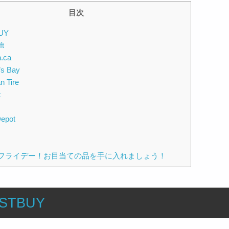
目次
UY
ft
.ca
’s Bay
n Tire
t
epot
フライデー！お目当ての品を手に入れましょう！
STBUY