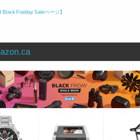
ft Black Fraiday Saleページ】
azon.ca