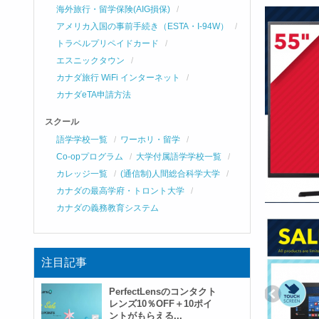
海外旅行・留学保険(AIG損保)
アメリカ入国の事前手続き（ESTA・I-94W）
トラベルプリペイドカード
エスニックタウン
カナダ旅行 WiFi インターネット
カナダeTA申請方法
スクール
語学学校一覧
ワーホリ・留学
Co-opプログラム
大学付属語学学校一覧
カレッジ一覧
(通信制)人間総合科学大学
カナダの最高学府・トロント大学
カナダの義務教育システム
注目記事
PerfectLensのコンタクト
レンズ10％OFF＋10ポイ
ントがもらえる...