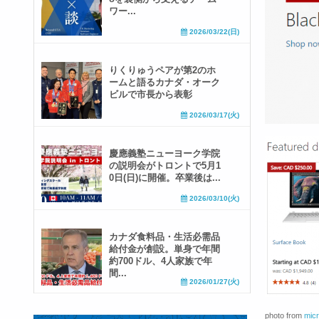
ワー...
2026/03/22(日)
りくりゅうペアが第2のホ
ームと語るカナダ・オーク
ビルで市長から表彰
2026/03/17(火)
慶應義塾ニューヨーク学院
の説明会がトロントで5月1
0日(日)に開催。卒業後は...
2026/03/10(火)
カナダ食料品・生活必需品
給付金が創設。単身で年間
約700ドル、4人家族で年
間...
2026/01/27(火)
photo from
micr