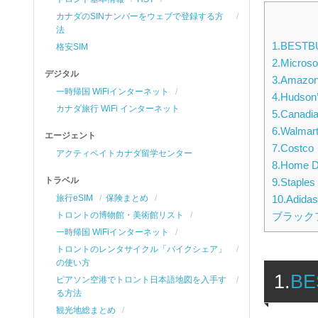
カナダのSINナンバーをウェブで登録する方
法
1.BESTB
格安SIM
2.Microso
デジタル
3.Amazon
一時帰国 WiFiインターネット
4.Hudson
カナダ旅行 WiFi インターネット
5.Canadia
6.Walmar
エージェント
7.Costco
アクティベイトカナダ留学センター
8.Home D
トラベル
9.Staples
10.Adidas
旅行eSIM
保険まとめ
ブラック
トロントの博物館・美術館リスト
一時帰国 WiFiインターネット
トロントのレンタサイクル「バイクシェア」
の使い方
1.
BE
ピアソン空港でトロント日本語地図を入手す
る方法
観光地総まとめ