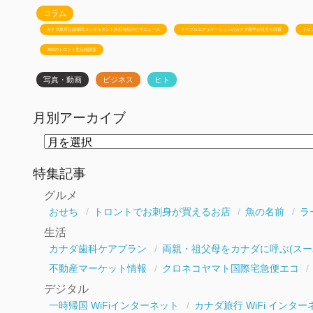
コラム
カナダ政府公認移民コンサルタント白石有紀のビザニュース
メープルエデュケーションのカナダ留学お役立ち情報
トロ
JSSのトロント生活相談室
写真・動画
ビジネス
ヒト
月別アーカイブ
月
別
ア
ー
特集記事
カ
イ
グルメ
ブ
おせち
トロントでお刺身が買えるお店
魚の名前
ラ
生活
カナダ歯科ケアプラン
両親・祖父母をカナダに呼ぶ(スー
不動産マーケット情報
クロネコヤマト国際宅急便エコ
デジタル
一時帰国 WiFiインターネット
カナダ旅行 WiFi インター