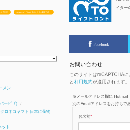
イター
ント不動産
Ayudanteの「GA4: 基本から学ぶ最新分析」
Facebook
お問い合わせ
このサイトはreCAPTCHA
と
利用規約
が適用されます。
ーメン
※メールアドレス欄に Hotm
パービザ)
別のEmailアドレスをお持ち
クロネコヤマト 日本に荷物
お名前
*
ネット