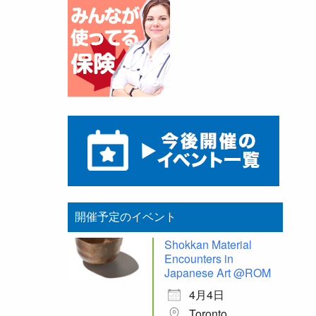
開催予定のイベント
Shokkan Material
Encounters in
Japanese Art @ROM
4月4日
Toronto