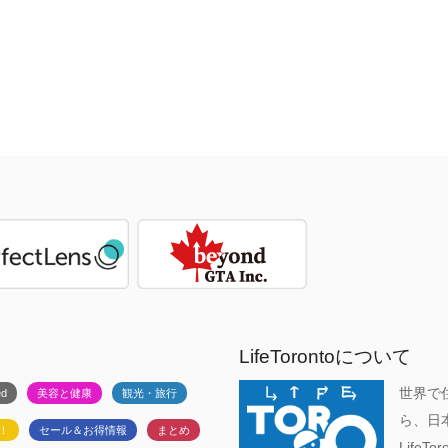
LifeTorontoについて
世界で
ed
美容と健康
観光・旅行
ら、日
！
セール＆お得情報
まとめ
Life