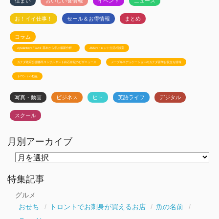
住まい
おいしい食情報
イベント
ニュース
お！イイ仕事！
セール＆お得情報
まとめ
コラム
Ayudanteの「GA4: 基本から学ぶ最新分析」
JSSのトロント生活相談室
カナダ政府公認移民コンサルタント白石有紀のビザニュース
メープルエデュケーションのカナダ留学お役立ち情報
トロント不動産
写真・動画
ビジネス
ヒト
英語ライフ
デジタル
スクール
月別アーカイブ
月
別
ア
ー
特集記事
カ
イ
グルメ
ブ
おせち
トロントでお刺身が買えるお店
魚の名前